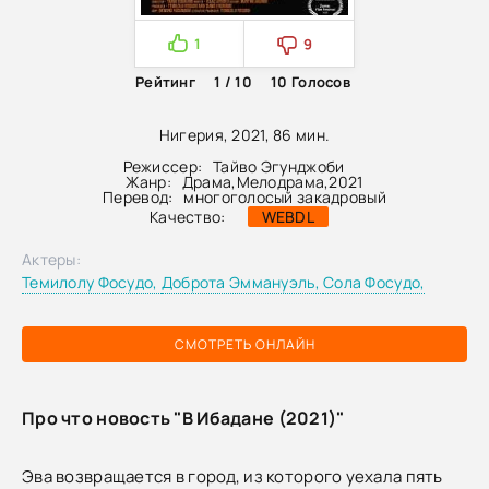
1
9
Рейтинг
1 / 10
10
Голосов
Нигерия, 2021, 86 мин.
Режиссер:
Тайво Эгунджоби
Жанр:
Драма
,
Мелодрама
,
2021
Перевод:
многоголосый закадровый
Качество:
WEBDL
Актеры:
Темилолу Фосудо,
Доброта Эммануэль,
Сола Фосудо,
СМОТРЕТЬ ОНЛАЙН
Про что новость "В Ибадане (2021)"
Эва возвращается в город, из которого уехала пять