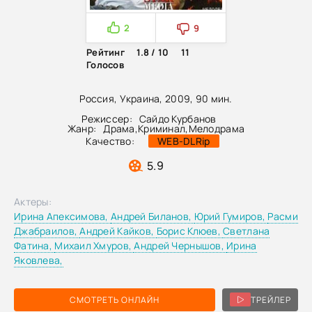
2
9
Рейтинг
1.8 / 10
11
Голосов
Россия, Украина, 2009, 90 мин.
Режиссер:
Сайдо Курбанов
Жанр:
Драма
,
Криминал
,
Мелодрама
Качество:
WEB-DLRip
5.9
Актеры:
Ирина Апексимова,
Андрей Биланов,
Юрий Гумиров,
Расми
Джабраилов,
Андрей Кайков,
Борис Клюев,
Светлана
Фатина,
Михаил Хмуров,
Андрей Чернышов,
Ирина
Яковлева,
СМОТРЕТЬ ОНЛАЙН
ТРЕЙЛЕР