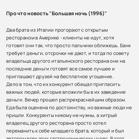
Про что новость "Большая ночь (1996)"
Два брата из Италии прогорают с открытым
рестораном в Америке - клиенты не идут, хотя
готовят они так, что просто пальчики оближешь. Банк
требует деньги, отсрочки не дают, и тогда по совету
владельца другого итальянского ресторана они на
последние деньги готовят все самое лучшее и
приглашают друзей на бесплатное угощение.
Дело в том, что их конкурент обещал пригласить
важных людей, которые вложили бы в их заведение
деньги. Вечер прошел распрекраснейшим образом.
Еда была оценена по достоинству, но важные люди не
пришли. Конкуренты никому не нужны, а хитрый
владелец другого ресторана просто хотел
переманить к себе младшего брата, который и был
автором всех этих гастрономических чудес. В этот