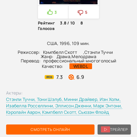
3
5
Рейтинг
3.8 / 10
8
Голосов
США, 1996, 109 мин.
Режиссер:
Кэмпбелл Скотт
,
Стэнли Туччи
Жанр:
Драма
,
Мелодрама
Перевод:
профессиональный многоголосый
Качество:
WEBDL
7.3
6.9
Актеры:
Стэнли Туччи,
Тони Шэлуб,
Минни Драйвер,
Иэн Холм,
Изабелла Росселлини,
Эллисон Дженни,
Марк Энтони,
Кэролайн Аарон,
Кэмпбелл Скотт,
Сьюзэн Флойд,
СМОТРЕТЬ ОНЛАЙН
ТРЕЙЛЕР