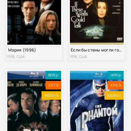
Мэрия (1996)
Если бы стены могли говорить (1996)
1996, США
1996, США
BDRip
HDRip
KP 7.9
KP 5.9
IMDB 7.5
IMDB 5.1