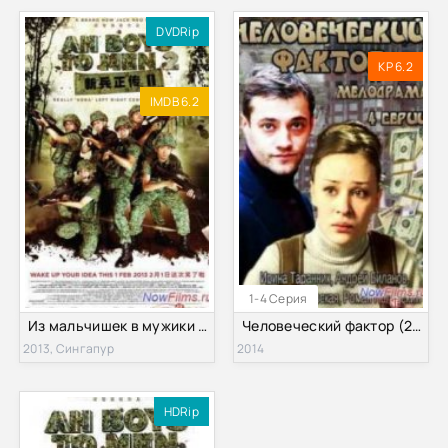
DVDRip
KP 6.2
IMDB 6.2
1-4 Серия
Из мальчишек в мужики 2 (2013)
Человеческий фактор (2014)
2013, Сингапур
2014
HDRip