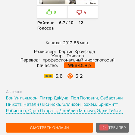
8
4
Рейтинг
6.7 / 10
12
Голосов
Канада, 2017, 88 мин.
Режиссер:
Кертис Кроуфорд
Жанр:
Триллер
Перевод:
профессиональный многоголосый
Качество:
WEB-DLRip
5.6
6.2
Актеры:
Бри Уильямсон,
Питер ДаКуна,
Пол Попович,
Себастьян
Пижотт,
Натали Лисинска,
Эллисон Грэхэм,
Бриджитт
Робинсон,
Оден Ларратт,
Джейдин Мэлоун,
Эдди Гийом,
СМОТРЕТЬ ОНЛАЙН
ТРЕЙЛЕР