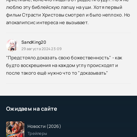
люблю эту библейскую лапшу на уши. Хотя первый
фильм Страсти Христовы смотрел и было неплохо. Но
апокалипсис интереса не вызывает.
SandKing20
29 августа 2024 23:09
"Предстояло доказать свою божественность" - как
будто воскрешения на каждом углу происходят и
после такого ещё нужно что то "доказывать"
Ожидаем на сайте
Новости (2026)
Трейлеры