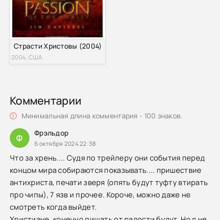
Страсти Христовы (2004)
2004, США
Комментарии
Минимальная длина комментария - 100 знаков.
Фрэльдор
Ф
6 октября 2024 22:38
Что за хрень.... Судя по трейлеру они события перед
концом мира собираются показывать.... пришествие
антихриста, печати зверя (опять будут туфту втирать
про чипы), 7 язв и прочее. Короче, можно даже не
смотреть когда выйдет.
Христиане, конечно пищать от радости будут. Но я не