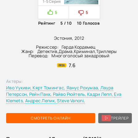
1-5 Серия
5
5
Рейтинг
5 / 10
10
Голосов
Эстония, 2012
Режиссер:
Герда Кордемец
Жанр:
Детектив
,
Драма
,
Криминал
,
Триллеры
Перевод:
Многоголосый закадровый
7.6
Актеры:
Иво Уукиви,
Кярт Томингас,
Яанус Рохумаа,
Лаура
Петерсон,
Рейн Пакк,
Райво Рюйтель,
Кадри Лепп,
Eva
Klemets,
Андрес Лепик,
Steve Vanoni,
СМОТРЕТЬ ОНЛАЙН
ТРЕЙЛЕР