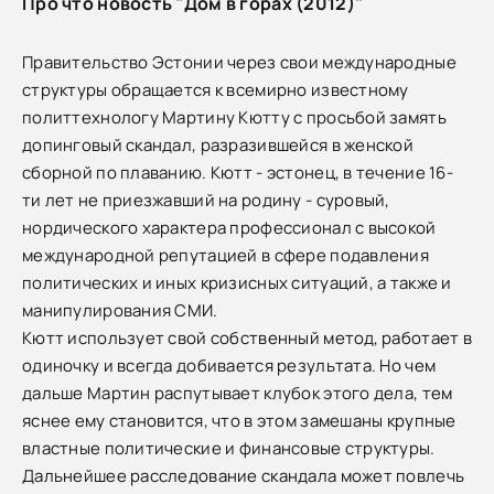
Про что новость "Дом в горах (2012)"
Правительство Эстонии через свои международные
структуры обращается к всемирно известному
политтехнологу Мартину Кютту с просьбой замять
допинговый скандал, разразившейся в женской
сборной по плаванию. Кютт - эстонец, в течение 16-
ти лет не приезжавший на родину - суровый,
нордического характера профессионал с высокой
международной репутацией в сфере подавления
политических и иных кризисных ситуаций, а также и
манипулирования СМИ.
Кютт использует свой собственный метод, работает в
одиночку и всегда добивается результата. Но чем
дальше Мартин распутывает клубок этого дела, тем
яснее ему становится, что в этом замешаны крупные
властные политические и финансовые структуры.
Дальнейшее расследование скандала может повлечь