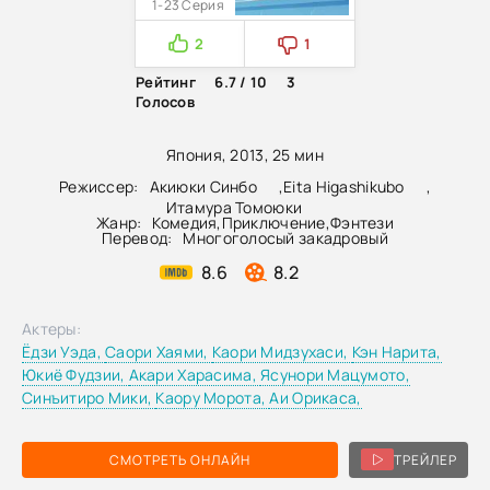
1-23 Серия
2
1
Рейтинг
6.7 / 10
3
Голосов
Япония, 2013, 25 мин
Режиссер:
Акиюки Синбо
,
Eita Higashikubo
,
Итамура Томоюки
Жанр:
Комедия
,
Приключение
,
Фэнтези
Перевод:
Многоголосый закадровый
8.6
8.2
Актеры:
Ёдзи Уэда,
Саори Хаями,
Каори Мидзухаси,
Кэн Нарита,
Юкиё Фудзии,
Акари Харасима,
Ясунори Мацумото,
Синъитиро Мики,
Каору Морота,
Аи Орикаса,
СМОТРЕТЬ ОНЛАЙН
ТРЕЙЛЕР