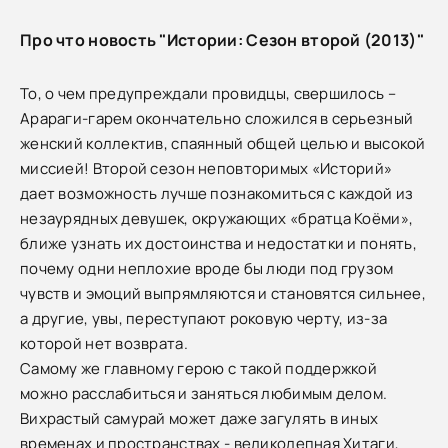
Про что новость "Истории: Сезон второй (2013)"
То, о чем предупреждали провидцы, свершилось –
Арараги-гарем окончательно сложился в серьезный
женский коллектив, спаянный общей целью и высокой
миссией! Второй сезон неповторимых «Историй»
дает возможность лучше познакомиться с каждой из
незаурядных девушек, окружающих «братца Коёми»,
ближе узнать их достоинства и недостатки и понять,
почему одни неплохие вроде бы люди под грузом
чувств и эмоций выпрямляются и становятся сильнее,
а другие, увы, переступают роковую черту, из-за
которой нет возврата.
Самому же главному герою с такой поддержкой
можно расслабиться и заняться любимым делом.
Вихрастый самурай может даже загулять в иных
временах и пространствах - великолепная Хитаги,