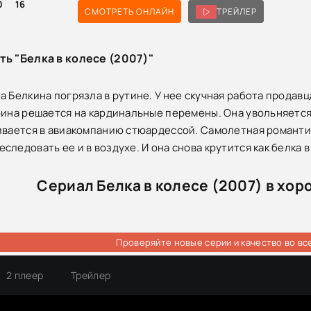
0
16
СМОТРЕТЬ ОНЛАЙН
ТРЕЙЛЕР
ть "Белка в колесе (2007)"
а Белкина погрязла в рутине. У нее скучная работа продавц
рина решается на кардинальные перемены. Она увольняется 
ивается в авиакомпанию стюардессой. Самолетная романти
ледовать ее и в воздухе. И она снова крутится как белка в
Сериал Белка в колесе (2007) в хо
Проверяйте новые серии и качество во вс
2 плеер
Трейлер