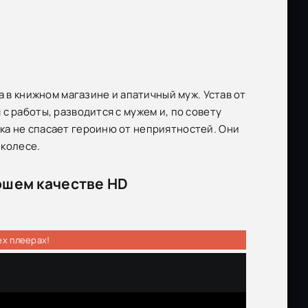
а в книжном магазине и апатичный муж. Устав от
с работы, разводится с мужем и, по совету
ка не спасает героиню от неприятностей. Они
 колесе.
рошем качестве HD
ех плеерах!