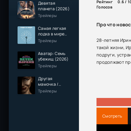
Рейтинг
0.6 / 1
Девятая
Голосов
планета (2026)
Трейлеры
Про что новос
Самая легкая
лодка в мире
(2026)
28-летняя Ирин
Трейлеры
такой жизни, И
Аватар: Семь
подруги, устра
убежищ (2026)
продолжают прес
Трейлеры
Другая
мамочка /
Чужая мама
Трейлеры
(2026)
Смотреть