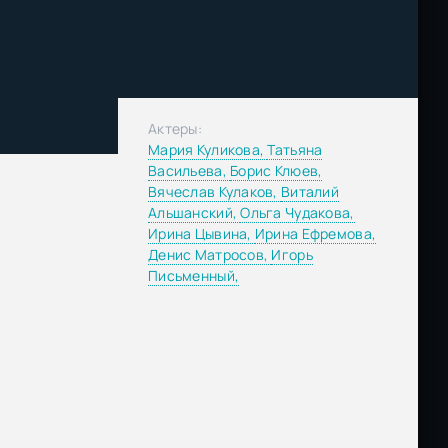
Актеры:
Мария Куликова,
Татьяна
Васильева,
Борис Клюев,
Вячеслав Кулаков,
Виталий
Альшанский,
Ольга Чудакова,
Ирина Цывина,
Ирина Ефремова,
Денис Матросов,
Игорь
Письменный,