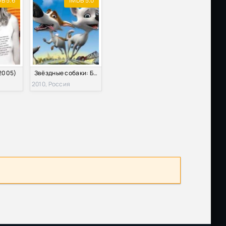
B 5.6
IMDB 5.0
2005)
Звёздные собаки: Белка и Стрелка (2010)
2010, Россия