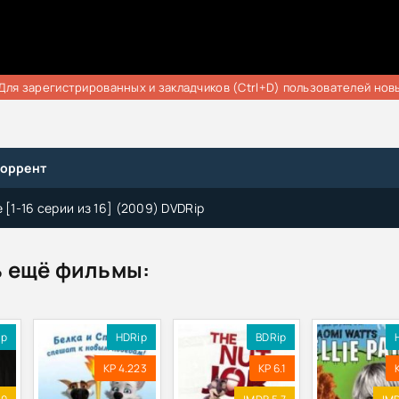
Для зарегистрированных и закладчиков (Ctrl+D) пользователей нов
торрент
 [1-16 серии из 16] (2009) DVDRip
 ещё фильмы:
ip
HDRip
BDRip
KP 4.223
KP 6.1