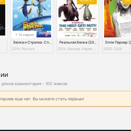
.0
IMDB 5.7
IMD
1-14 серия
Белка и Стрелка. Спортивная команда (2014)
Реальная белка (2014)
Элли Паркер (
2014, Россия
2014, Канада, Корея Южная, США
2005, США
рии
длина комментария - 100 знаков.
ариев еще нет. Вы можете стать первым!