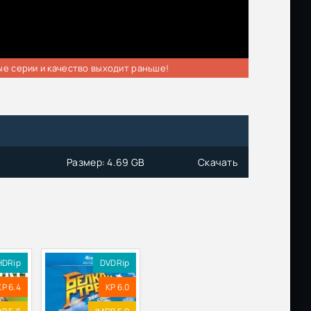
ые серии и качество выходит раньше!
Размер: 4.69 GB
Скачать
HDRip
DVDRip
KP 6.4
KP 6.0