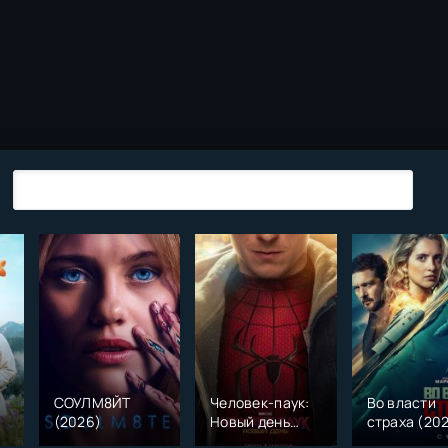
СОУЛМ8ЙТ
Человек-паук:
Во власти
(2026)
Новый день
страха (20
)
(2026)