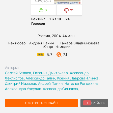
1-12 Серия
3
21
Рейтинг
1.3 / 10
24
Голосов
Россия, 2004, 44 мин.
Режиссер:
Андрей Панин
,
Тамара Владимирцева
Жанр:
Комедии
6.7
7.1
Актеры:
Сергей Беляев,
Евгения Дмитриева,
Александр
Феклистов,
Александр Галин,
Ксения Лаврова-Глинка,
Дмитрий Назаров,
Андрей Панин,
Наталья Рогожкина,
Александра Урсуляк,
Александр Синюков,
СМОТРЕТЬ ОНЛАЙН
ТРЕЙЛЕР