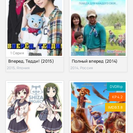
1 Серия
Вперед, Тедди! (2015)
Полный вперед (2014)
2015, Япония
2014, Россия
DVDRip
KP 4.2
IMDB 3.8