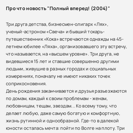
Про что новость "Полный вперед! (2004)"
Три друга детства, бизнесмен-олигарх «Лях»,
ученый-астроном «Свеча» и бывший токарь-
путешественник «Кока» встречаются однажды на 45-
летнем юбилее «Ляха», организовавшего эту встречу,
что называется, на «высшем уровне». Три друга, не
видевшиеся 15 лет и ставшие совершенно другими
людьми, живущие в разных городах и социальных
измерениях, поначалу не имеют никаких точек
соприкосновения.
День рождения заканчивается и друзья разъезжаются
по домам, каждый к своим проблемам - женам,
любовницам, тещам, звездам... Ко всему тому, что
делает любую, даже самую богатую и комфортную,
жизнь рутинной и однообразной. Где-то в далекой
юности осталась мечта: пойти по Волге на плоту. Три