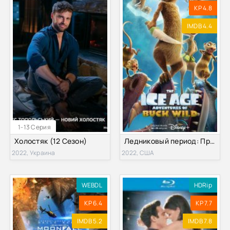
KP 4.8
IMDB 4.4
1-13 Серия
Холостяк (12 Сезон)
Ледниковый период: Приключения Бака (2022)
2022, Украина
2022, США
WEBDL
HDRip
KP 6.4
KP 7.7
IMDB 5.2
IMDB 7.8