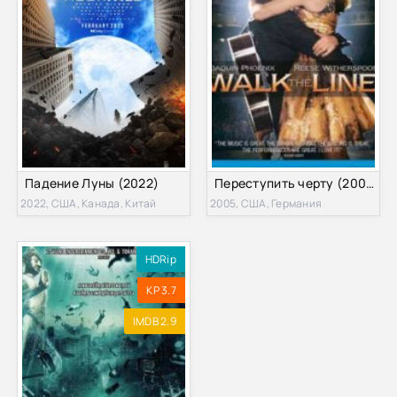
Падение Луны (2022)
Переступить черту (2005)
2022, США, Канада, Китай
2005, США, Германия
HDRip
KP 3.7
IMDB 2.9