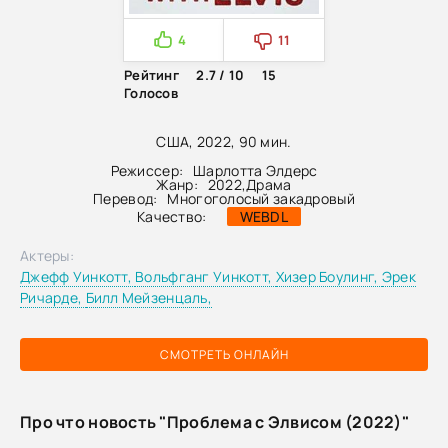
4
11
Рейтинг
2.7 / 10
15
Голосов
США, 2022, 90 мин.
Режиссер:
Шарлотта Элдерс
Жанр:
2022
,
Драма
Перевод:
Многоголосый закадровый
Качество:
WEBDL
Актеры:
Джефф Уинкотт,
Вольфганг Уинкотт,
Хизер Боулинг,
Эрек
Ричарде,
Билл Мейзенцаль,
СМОТРЕТЬ ОНЛАЙН
Про что новость "Проблема с Элвисом (2022)"