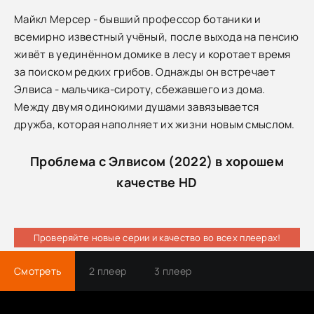
Майкл Мерсер - бывший профессор ботаники и
всемирно известный учёный, после выхода на пенсию
живёт в уединённом домике в лесу и коротает время
за поиском редких грибов. Однажды он встречает
Элвиса - мальчика-сироту, сбежавшего из дома.
Между двумя одинокими душами завязывается
дружба, которая наполняет их жизни новым смыслом.
Проблема с Элвисом (2022) в хорошем
качестве HD
Проверяйте новые серии и качество во всех плеерах!
Смотреть
2 плеер
3 плеер