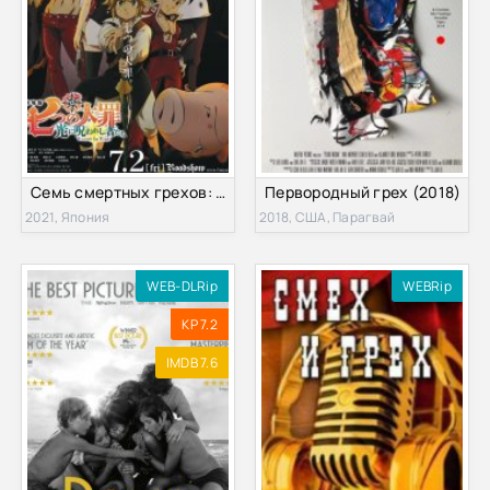
Семь смертных грехов: Проклятие света (2021)
Первородный грех (2018)
2021, Япония
2018, США, Парагвай
WEB-DLRip
WEBRip
KP 7.2
IMDB 7.6