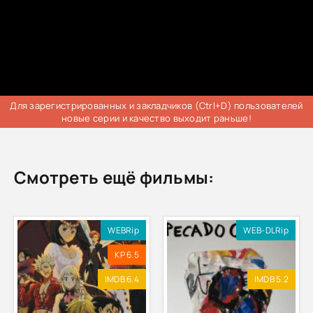
Для зарегистрированных и закладчиков (Ctrl+D) пользователей
новые серии и качество выходит раньше!
Смотреть ещё фильмы:
WEBRip
WEB-DLRip
KP 6.5
IMDB 6.4
IMDB 5.2