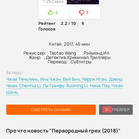
1-25 Серия
2
7
Рейтинг
2.2 / 10
9
Голосов
Китай, 2017, 45 мин
Режиссер:
Taotao Wang
,
Рэймонд Ип
Жанр:
,
Детектив
,
Криминал
,
Триллеры
Перевод:
Субтитры
Актеры:
Чжай Тяньлинь,
Инь Чжэн,
Бай Бин,
Черри Нган,
Дэвид
Чиан,
Chenhui Li,
Ли Гуанфу,
Ruoning Li,
Нина Пау,
Чжан
Шэнь,
СМОТРЕТЬ ОНЛАЙН
ТРЕЙЛЕР
Про что новость "Первородный грех (2018)"