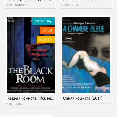
2019, Таиланд
2019, США
WEB-DLRip
KP 4.5
IMDB 3.4
Черная комната / Комната Миссис Блек (2016)
Синяя комната (2014)
2016, США