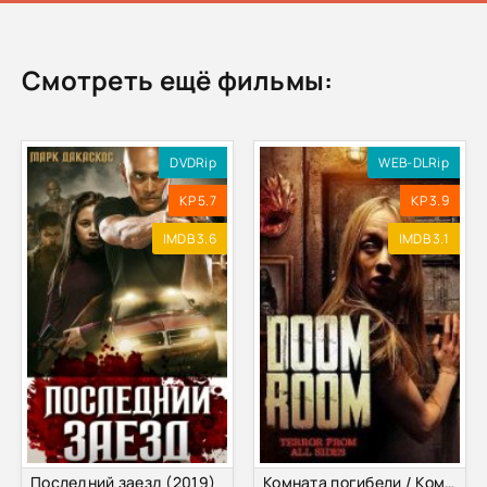
Смотреть ещё фильмы:
DVDRip
WEB-DLRip
KP 5.7
KP 3.9
IMDB 3.6
IMDB 3.1
Последний заезд (2019)
Комната погибели / Комната смерти (2019)