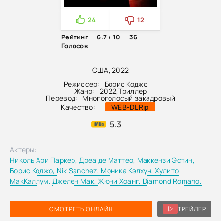
24
12
Рейтинг
6.7 / 10
36
Голосов
США, 2022
Режиссер:
Борис Коджо
Жанр:
2022
,
Триллер
Перевод:
Многоголосый закадровый
Качество:
WEB-DLRip
5.3
Актеры:
Николь Ари Паркер,
Дреа де Маттео,
Маккензи Эстин,
Борис Коджо,
Nik Sanchez,
Моника Кэлхун,
Хулито
МакКаллум,
Джелен Мак,
Жюни Хоанг,
Diamond Romano,
СМОТРЕТЬ ОНЛАЙН
ТРЕЙЛЕР