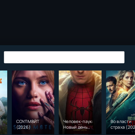
СОУЛМ8ЙТ
Человек-паук:
Во власти
(2026)
Новый день
страха (20
)
(2026)