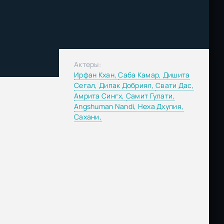
Актеры:
Ирфан Кхан,
Саба Камар,
Дишита
Сегал,
Дипак Добриял,
Свати Дас,
Амрита Сингх,
Самит Гулати,
Angshuman Nandi,
Неха Дхупия,
Сахани,