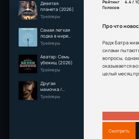
Рейтинг
4.4 / 1
Девятая
Голосов
планета (2026)
Трейлеры
Про что новос
Самая легкая
лодка в мире
(2026)
Радж Батра жив
Трейлеры
силами пытаютс
Аватар: Семь
вопросы, однак
убежищ (2026)
оказывается во
Трейлеры
целый месяц пр
Другая
мамочка /
Чужая мама
Трейлеры
(2026)
Смотреть