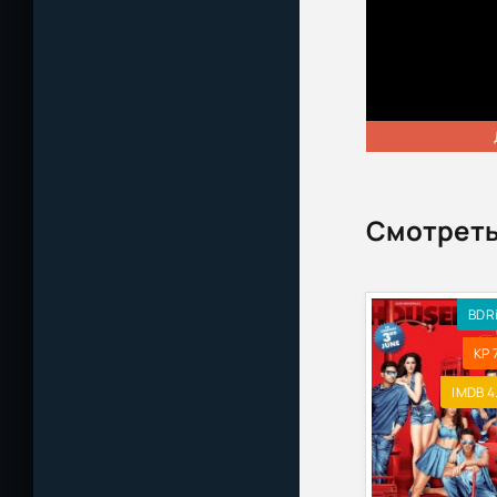
Смотреть
BDR
KP 7
IMDB 4