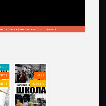
ые серии и качество выходит раньше!
HDRip
KP 7.8
KP 5.1
DB 7.8
IMDB 6.4