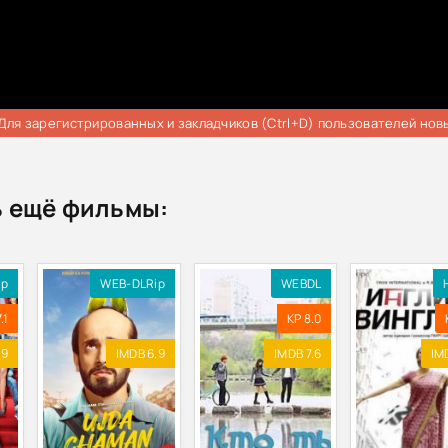
Для зарегистрированных и закладчиков (Ctrl+D) пользователей нов
 ещё фильмы:
ip
WEB-DLRip
WEBDL
.1
KP 8.0
.9
IMDB 6.9
IMDB 7.6
IM