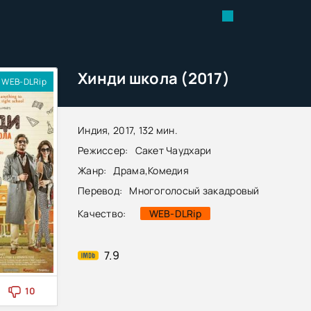
Хинди школа (2017)
WEB-DLRip
Индия, 2017, 132 мин.
Режиссер:
Сакет Чаудхари
Жанр:
Драма
,
Комедия
Перевод:
Многоголосый закадровый
Качество:
WEB-DLRip
7.9
10