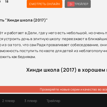
0
18
СМОТРЕТЬ ОНЛАЙН
ТРЕЙЛЕР
ть "Хинди школа (2017)"
ёт и работает в Дели, где у него есть небольшой, но очень
я устроить дочь в элитную школу: переезжают в ближайши
о из-за того, что сам Радж проваливает собеседование, он
зможность поступить по квоте для детей из неблагополучны
ожить как беднякам.
Хинди школа (2017) в хорошем
Проверяйте новые серии и качество во вс
2 плеер
3 плеер
Трейлер