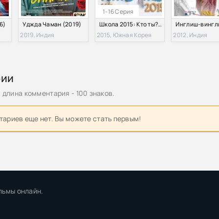
1-16 Серия
6)
Уджда Чаман (2019)
Школа 2015: Кто ты? / Кто ты? Школа 2015 (2015)
2019, Индия
2015, Южная Корея
2012, Индия
рии
длина комментария - 100 знаков.
ариев еще нет. Вы можете стать первым!
льмы онлайн.