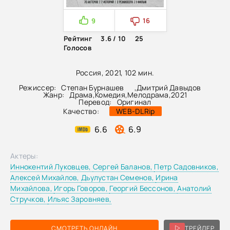
9
16
Рейтинг
3.6 / 10
25
Голосов
Россия, 2021, 102 мин.
Режиссер:
Степан Бурнашев
,
Дмитрий Давыдов
Жанр:
Драма
,
Комедия
,
Мелодрама
,
2021
Перевод:
Оригинал
Качество:
WEB-DLRip
6.6
6.9
Актеры:
Иннокентий Луковцев,
Сергей Баланов,
Петр Садовников,
Алексей Михайлов,
Дьулустан Семенов,
Ирина
Михайлова,
Игорь Говоров,
Георгий Бессонов,
Анатолий
Стручков,
Ильяс Заровняев,
СМОТРЕТЬ ОНЛАЙН
ТРЕЙЛЕР