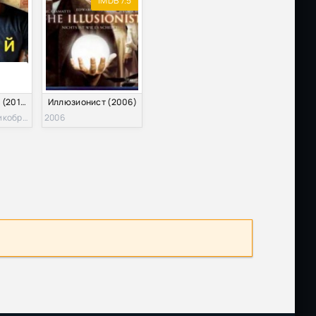
IMDB 7.5
Discovery. Трой (2014) 1,2 сезон
Иллюзионист (2006)
2014, США; Великобритания
2006