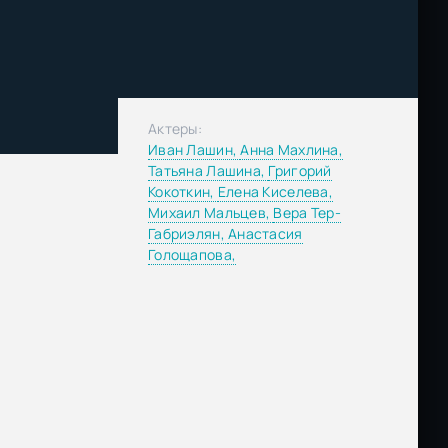
Актеры:
Иван Лашин,
Анна Махлина,
Татьяна Лашина,
Григорий
Кокоткин,
Елена Киселева,
Михаил Мальцев,
Вера Тер-
Габриэлян,
Анастасия
Голощапова,