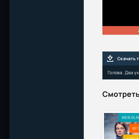
Скачать 
Голова. Два ух
Смотреть
WEB-DLR
KP 7