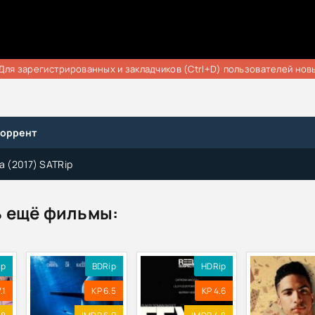
Для зарегистрированных и закладчиков (Ctrl+D) пользователей нов
торрент
а (2017) SATRip
 ещё фильмы:
ip
BDRip
HDRip
.1
KP 6.5
KP 4.6