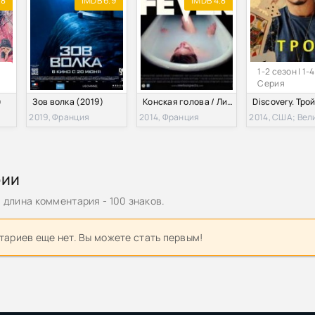
.8
IMDB 6.9
IMDB 4.8
1-2 сезон | 1-4
Серия
)
Зов волка (2019)
Конская голова / Лихорадка (2014)
2019, Франция
2014, Франция
рии
длина комментария - 100 знаков.
ариев еще нет. Вы можете стать первым!