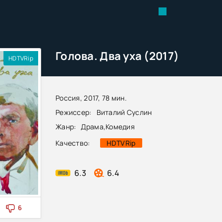
Голова. Два уха (2017)
HDTVRip
Россия, 2017, 78 мин.
Режиссер:
Виталий Суслин
Жанр:
Драма
,
Комедия
Качество:
HDTVRip
6.3
6.4
6