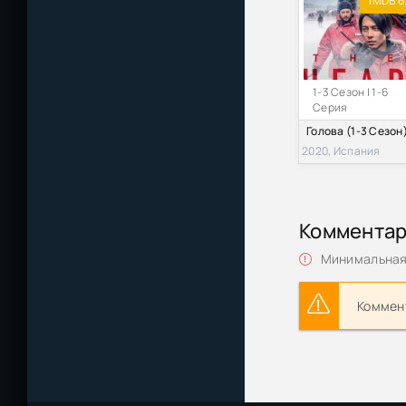
IMDB 6
1-3 Сезон | 1-6
Серия
Голова (1-3 Сезон
2020, Испания
Коммента
Минимальная 
Коммент