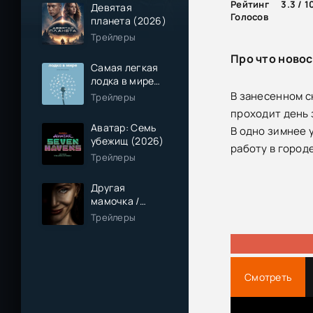
Рейтинг
3.3 / 1
Девятая
Голосов
планета (2026)
Трейлеры
Про что новос
Самая легкая
лодка в мире
(2026)
В занесенном с
Трейлеры
проходит день 
Аватар: Семь
В одно зимнее 
убежищ (2026)
работу в город
Трейлеры
Другая
мамочка /
Чужая мама
Трейлеры
(2026)
Смотреть