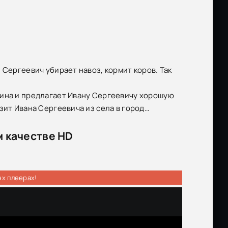
 Сергеевич убирает навоз, кормит коров. Так
чина и предлагает Ивану Сергеевичу хорошую
зит Ивана Сергеевича из села в город…
м качестве HD
ех плеерах!