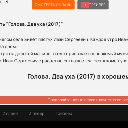
0
9
СМОТРЕТЬ ОНЛАЙН
ТРЕЙЛЕР
ть "Голова. Два уха (2017)"
негом селе живет пастух Иван Сергеевич. Каждое утро Иван
за днем.
утро на дорогой машине в село приезжает незнакомый муж
е. Иван Сергеевич с радостью соглашается. Незнакомец уво
Голова. Два уха (2017) в хороше
Проверяйте новые серии и качество во вс
2 плеер
3 плеер
Трейлер