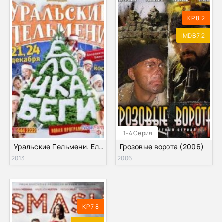
KP 8.2
IMDB 7.2
1-4 Серия
Уральские Пельмени. Елочка Беги! (2013)
Грозовые ворота (2006)
2013
2006
KP 7.8