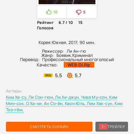
10
5
Рейтинг
6.7 / 10
15
Голосов
Корея Южная, 2017, 90 мин.
Режиссер:
Ли Ан-гю
Жанр:
Боевик
,
Криминал
Перевод:
Профессиональный многоголосый
Качество:
WEB-DLRip
5.5
5.7
Актеры:
Ким Хе-су,
Ли Сон-гюн,
Ли Хи-джун,
Чхве Му-сон,
Ким
Мин-сок,
О Ха-ни,
Ан Со-ён,
Квон Юль,
Лим Хак-сун,
Ким
Тхэ-гём,
СМОТРЕТЬ ОНЛАЙН
ТРЕЙЛЕР