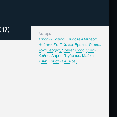
017)
Актеры:
Джолин Блэлок,
Жюстен Алперт,
Нейджи Де-Тайдже,
Брэдли Доддс,
Коул Гердес,
Steven Good,
Эшли
Хэйнс,
Аарон Якубенко,
Майкл
Кинг,
Кристиан Очоа,