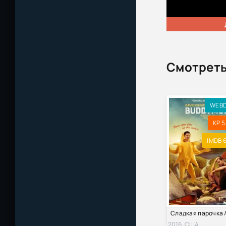
Смотреть
WEB
KP 5
IMDB 6
2016, США