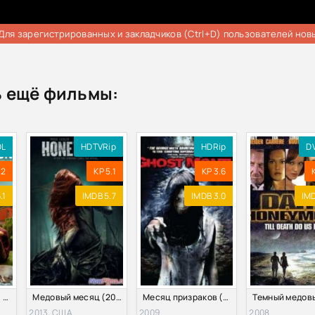
Для зарегистрированных и закладчиков (Ctrl+D) пользователей нов
 ещё фильмы:
DL
HDTVRip
HDRip
D
.2
KP 5.1
KP 3.6
.1
IMDB 5.7
IMDB 3.0
IMD
Сладкая парочка / Я, мой кореш и медовый месяц (2016)
Медовый месяц (2013)
Месяц призраков (2009)
2013, США
2009
2008