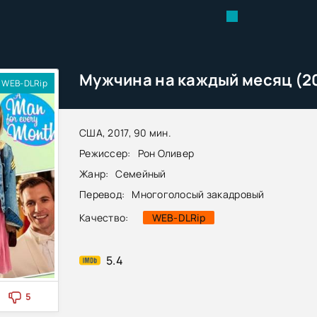
Мужчина на каждый месяц (2
WEB-DLRip
США, 2017, 90 мин.
Режиссер:
Рон Оливер
Жанр:
Семейный
Перевод:
Многоголосый закадровый
Качество:
WEB-DLRip
5.4
5