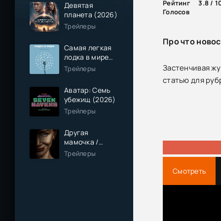
Рейтинг
3.8 / 1
Девятая
Голосов
планета (2026)
Трейлеры
Про что новос
Самая легкая
лодка в мире
(2026)
Застенчивая жу
Трейлеры
статью для руб
Аватар: Семь
убежищ (2026)
Трейлеры
Другая
мамочка /
Чужая мама
Трейлеры
(2026)
Смотреть