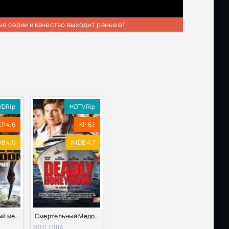
ые серии и качество выходит раньше!
VDRip
HDTVRip
KP 4.6
KP 6.1
B 4.0
IMDB 4.7
Темный медовый месяц (2008)
Смертельный Медовый Месяц (2010)
2010, США