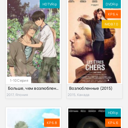
HDTVRip
DVDRip
KP 6.4
IMDB 7.0
1-10 Серия
Больше, чем возлюбленные (2 сезон) (2017)
Возлюбленные (2015)
2017, Япония
2015, Канада
HDRip
KP 6.8
KP 4.6