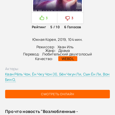
3
3
Рейтинг
5 / 10
6
Голосов
Южная Корея, 2019, 104 мин.
Режиссер:
Хван Иль
Жанр:
Драма
Перевод:
Любительский двухголосый
Качество:
WEBDL
Актеры:
Кван Рёль Чон,
Ён Чжу Чон (II),
Бён Чжун Ли,
Сын Ён Ли,
Вон
Бин О,
СМОТРЕТЬ ОНЛАЙН
Про что новость "Возлюбленные -