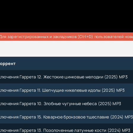
Для зарегистрированных и закладчиков (Ctrl+D) пользователей нов
торрент
иключения Гаррета 12. Жестокие цинковые мелодии (2025) MP3
иключения Гаррета 11. Шепчущие никелевые идолы (2025) MP3
иключения Гаррета 10. Злобные чугунные небеса (2025) MP3
иключения Гаррета 15. Коварное бронзовое тщеславие (2024) MP
иключения Гаррета 13. Позолоченные латунные кости (2024) MP3