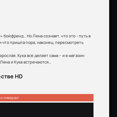
» бойфренд… Но Лена сознает, что это - путь в
и что пришла пора, наконец, пересмотреть
рослая. Кука все делает сама – и в магазин
ы Лена и Кука встречаются…
естве HD
ех плеерах!