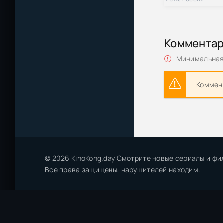
Глен Кук - Хр
Коммента
Глен Кук - Хр
Минимальная 
Глен Кук - Пр
Коммент
Глен Кук - Хро
Глен Кук - Пр
Капитан Кук. О
(2007) WEB-DL 
© 2026 KinoKong.day Смотрите новые сериалы и фи
Джеральд Керш 
Все права защищены, нарушителей находим.
Глен Кук | Чёр
Робин Кук | Сб