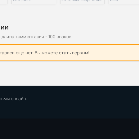
оники Черного Отряда 9. Солдаты живут (2022) MP3
рии
оники Черного Отряда 9: Воды спят (2022) МР3
длина комментария - 100 знаков.
иключения Гаррета 7. Смертельная ртутная ложь (2022) MP3
ариев еще нет. Вы можете стать первым!
ники Черного Отряда 7. Тьма (2022) MP3
иключения Гаррета 6. Ночи кровавого железа (2022) MP3
держимость и открытия / Captain Cook. Obsession and Discovery
[H.264/1080p] (серии 1-4 из 4)
льмы онлайн.
| Что случилось с капралом Куку? (2020) [MP3, Puffin Сafe]
ный Отряд (Книга 8). Тьма (2022) [MP3, Всеволод Кузнецов]
орник произведений [12 книг] (1994-2022) [FB2]