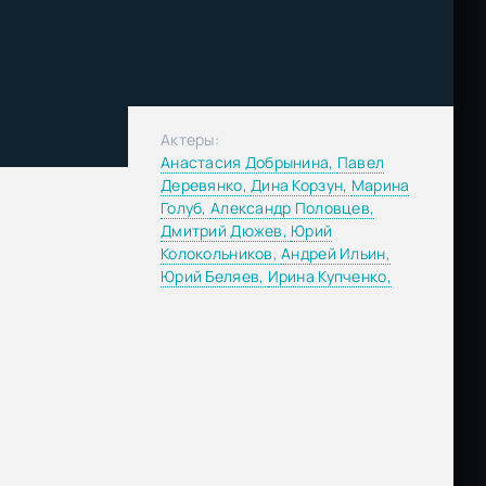
Актеры:
Анастасия Добрынина,
Павел
Деревянко,
Дина Корзун,
Марина
Голуб,
Александр Половцев,
Дмитрий Дюжев,
Юрий
Колокольников,
Андрей Ильин,
Юрий Беляев,
Ирина Купченко,