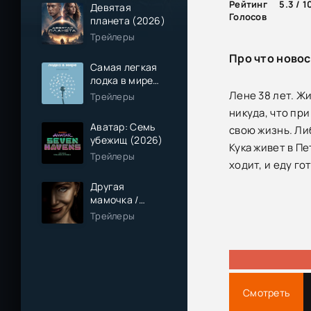
Рейтинг
5.3 / 1
Девятая
Голосов
планета (2026)
Трейлеры
Про что новос
Самая легкая
лодка в мире
(2026)
Лене 38 лет. Жи
Трейлеры
никуда, что пр
Аватар: Семь
свою жизнь. Ли
убежищ (2026)
Кука живет в П
Трейлеры
ходит, и еду го
Другая
мамочка /
Чужая мама
Трейлеры
(2026)
Смотреть