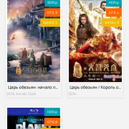
BDRip
HDRip
KP 5.9
KP 5.4
IMDB 5.3
IMDB 4.9
Царь обезьян: начало легенды (2016)
Царь обезьян / Король обезьян (2014)
2016, Китай, США
2014
HDRip
KP 6.8