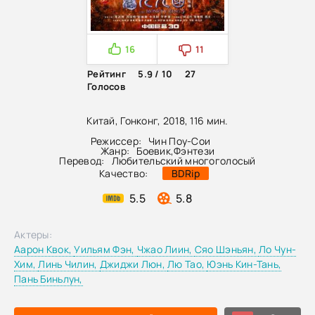
16
11
Рейтинг
5.9 / 10
27
Голосов
Китай, Гонконг, 2018, 116 мин.
Режиссер:
Чин Поу-Сои
Жанр:
Боевик
,
Фэнтези
Перевод:
Любительский многоголосый
Качество:
BDRip
5.5
5.8
Актеры:
Аарон Квок,
Уильям Фэн,
Чжао Лиин,
Сяо Шэньян,
Ло Чун-
Хим,
Линь Чилин,
Джиджи Люн,
Лю Тао,
Юэнь Кин-Тань,
Пань Биньлун,