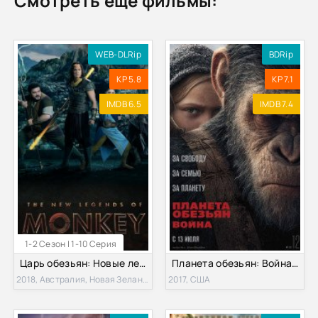
Смотреть ещё фильмы:
WEB-DLRip
BDRip
KP 5.8
KP 7.1
IMDB 6.5
IMDB 7.4
1-2 Сезон | 1-10 Серия
Царь обезьян: Новые легенды (1-2 Сезон)
Планета обезьян: Война / Война планеты обезьян (2017)
2018, Австралия, Новая Зеландия
2017, США