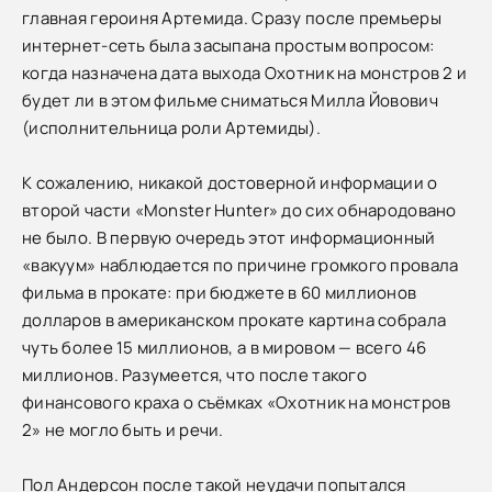
главная героиня Артемида. Сразу после премьеры
интернет-сеть была засыпана простым вопросом:
когда назначена дата выхода Охотник на монстров 2 и
будет ли в этом фильме сниматься Милла Йовович
(исполнительница роли Артемиды).
К сожалению, никакой достоверной информации о
второй части «Monster Hunter» до сих обнародовано
не было. В первую очередь этот информационный
«вакуум» наблюдается по причине громкого провала
фильма в прокате: при бюджете в 60 миллионов
долларов в американском прокате картина собрала
чуть более 15 миллионов, а в мировом — всего 46
миллионов. Разумеется, что после такого
финансового краха о съёмках «Охотник на монстров
2» не могло быть и речи.
Пол Андерсон после такой неудачи попытался