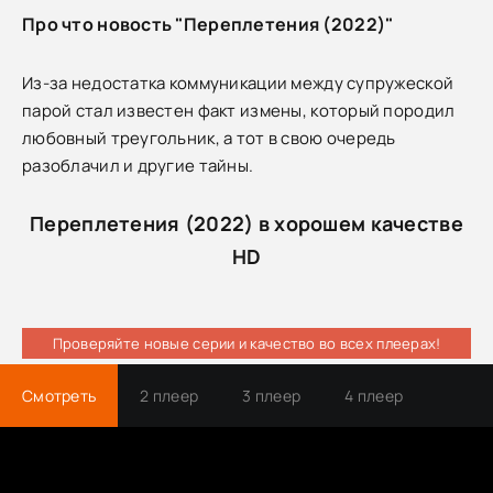
Про что новость "Переплетения (2022)"
Из-за недостатка коммуникации между супружеской
парой стал известен факт измены, который породил
любовный треугольник, а тот в свою очередь
разоблачил и другие тайны.
Переплетения (2022) в хорошем качестве
HD
Проверяйте новые серии и качество во всех плеерах!
Смотреть
2 плеер
3 плеер
4 плеер
Трейлер