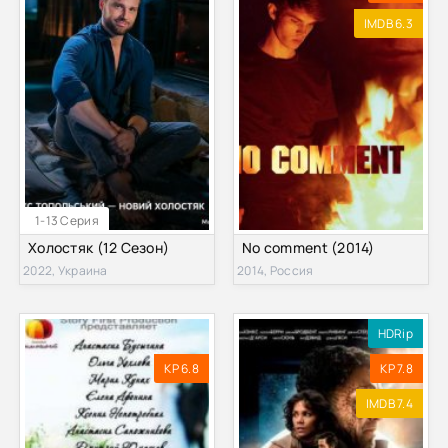
IMDB 6.3
1-13 Серия
Холостяк (12 Сезон)
No comment (2014)
2022, Украина
2014, Россия
HDRip
KP 6.8
KP 7.8
IMDB 7.4