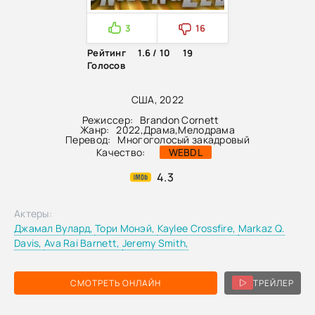
3
16
Рейтинг
1.6 / 10
19
Голосов
США, 2022
Режиссер:
Brandon Cornett
Жанр:
2022
,
Драма
,
Мелодрама
Перевод:
Многоголосый закадровый
Качество:
WEBDL
4.3
Актеры:
Джамал Вулард,
Тори Монэй,
Kaylee Crossfire,
Markaz Q.
Davis,
Ava Rai Barnett,
Jeremy Smith,
СМОТРЕТЬ ОНЛАЙН
ТРЕЙЛЕР