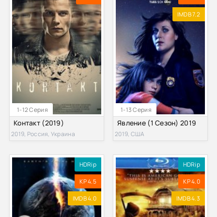
IMDB 7.2
1-12 Серия
1-13 Серия
Контакт (2019)
Явление (1 Сезон) 2019
2019, Россия, Украина
2019, США
HDRip
HDRip
KP 4.5
KP 4.0
IMDB 4.0
IMDB 4.3