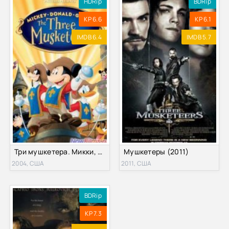
HDRip
BDRip
KP 6.6
KP 6.1
IMDB 6.4
IMDB 5.7
Три мушкетера. Микки, Дональд, Гуфи (2004)
Мушкетеры (2011)
2004, США
2011, США
BDRip
KP 7.3