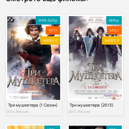
WEB-DLRip
BDRip
KP 7.1
KP 4.1
IMDB 6.0
IMDB 3.9
1-10 Серия
Три мушкетера (1 Сезон)
Три мушкетера (2013)
2014, Россия
2013, Россия