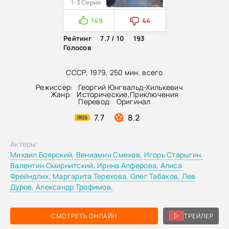
1-3 Серия
149
44
Рейтинг
7.7 / 10
193
Голосов
СССР, 1979, 250 мин. всего
Режиссер:
Георгий Юнгвальд-Хилькевич
Жанр:
Исторические
,
Приключения
Перевод:
Оригинал
7.7
8.2
Актеры:
Михаил Боярский,
Вениамин Смехов,
Игорь Старыгин,
Валентин Смирнитский,
Ирина Алферова,
Алиса
Фрейндлих,
Маргарита Терехова,
Олег Табаков,
Лев
Дуров,
Александр Трофимов,
СМОТРЕТЬ ОНЛАЙН
ТРЕЙЛЕР