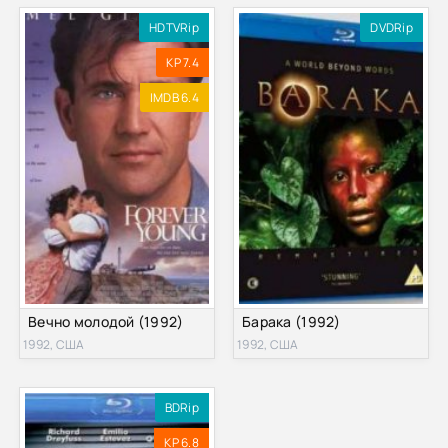
HDTVRip
DVDRip
KP 7.4
IMDB 6.4
Вечно молодой (1992)
Барака (1992)
1992, США
1992, США
BDRip
KP 6.8