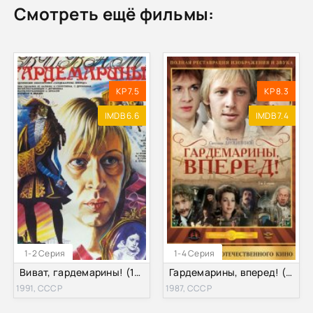
Смотреть ещё фильмы:
KP 7.5
KP 8.3
IMDB 6.6
IMDB 7.4
1-2 Серия
1-4 Серия
Виват, гардемарины! (1991)
Гардемарины, вперед! (1987)
1991, СССР
1987, СССР