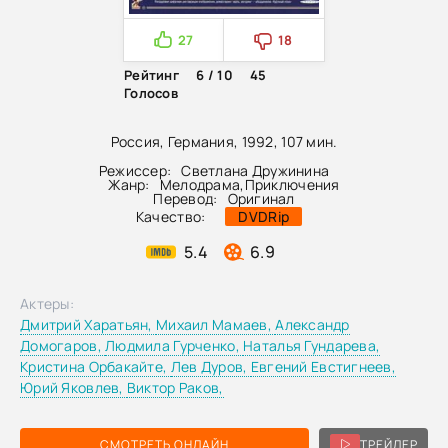
27
18
Рейтинг
6 / 10
45
Голосов
Россия, Германия, 1992, 107 мин.
Режиссер:
Светлана Дружинина
Жанр:
Мелодрама
,
Приключения
Перевод:
Оригинал
Качество:
DVDRip
5.4
6.9
Актеры:
Дмитрий Харатьян,
Михаил Мамаев,
Александр
Домогаров,
Людмила Гурченко,
Наталья Гундарева,
Кристина Орбакайте,
Лев Дуров,
Евгений Евстигнеев,
Юрий Яковлев,
Виктор Раков,
СМОТРЕТЬ ОНЛАЙН
ТРЕЙЛЕР