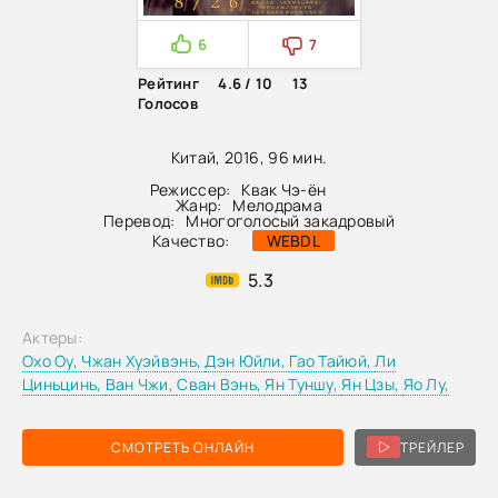
6
7
Рейтинг
4.6 / 10
13
Голосов
Китай, 2016, 96 мин.
Режиссер:
Квак Чэ-ён
Жанр:
Мелодрама
Перевод:
Многоголосый закадровый
Качество:
WEBDL
5.3
Актеры:
Охо Оу,
Чжан Хуэйвэнь,
Дэн Юйли,
Гао Тайюй,
Ли
Циньцинь,
Ван Чжи,
Сван Вэнь,
Ян Туншу,
Ян Цзы,
Яо Лу,
СМОТРЕТЬ ОНЛАЙН
ТРЕЙЛЕР