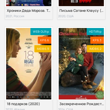
Хроники Деда Мороза. Тайна подарков (2021)
Письма Сатане Клаусу (2020)
2021, Россия
2020, США
WEB-DLRip
HDTVRip
KP 6.6
KP 6.3
IMDB 6.9
IMDB 6.2
18 подарков (2020)
Засекреченное Рождество (2014)
2020, Италия
2014, США