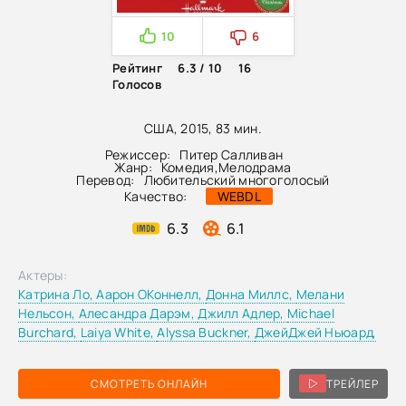
10
6
Рейтинг
6.3 / 10
16
Голосов
США, 2015, 83 мин.
Режиссер:
Питер Салливан
Жанр:
Комедия
,
Мелодрама
Перевод:
Любительский многоголосый
Качество:
WEBDL
6.3
6.1
Актеры:
Катрина Ло,
Аарон ОКоннелл,
Донна Миллс,
Мелани
Нельсон,
Алесандра Дарэм,
Джилл Адлер,
Michael
Burchard,
Laiya White,
Alyssa Buckner,
ДжейДжей Ньюард,
СМОТРЕТЬ ОНЛАЙН
ТРЕЙЛЕР