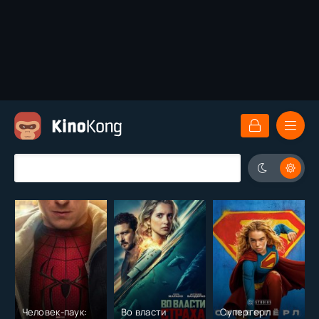
Человек-паук:
Во власти
Супергерл