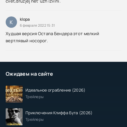
cvet,druzjej net"uzh izvini.
klopa
K
6 февраля 2022 15:31
Худшая версия Остапа Бендера этот мелкий
вертлявый носорог.
Ожидаем на сайте
Идеальное ограбление (2026)
Трейлеры
Приключения Клиффа Бута (2026)
Трейлеры