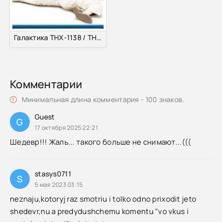
Галактика ТНХ-1138 / THX 1138 [Director's Cut] (1971)
Комментарии
Минимальная длина комментария - 100 знаков.
Guest
G
17 октября 2025 22:21
Шедевр!!! Жаль... такого больше не снимают...(((
stasys0711
S
5 мая 2023 03:15
neznaju,kotoryj raz smotriu i tolko odno prixodit jeto
shedevr,nu a predydushchemu komentu "vo vkus i