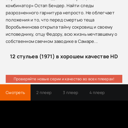
комбинатор» Остап Бендер. Найти следы
разрозненного гарнитура непросто. Не облегчает
положения и то, что перед смертью теща
Воробьянинова открыла тайну сокровищ и своему
исповеднику, отцу Федору, всю жизнь мечтавшему о
собственном свечном заводике в Самаре...
12 стульев (1971) в хорошем качестве HD
Проверяйте новые серии и качество во всех плеерах!
Смотреть
2 плеер
3 плеер
4 плеер
Трейлер