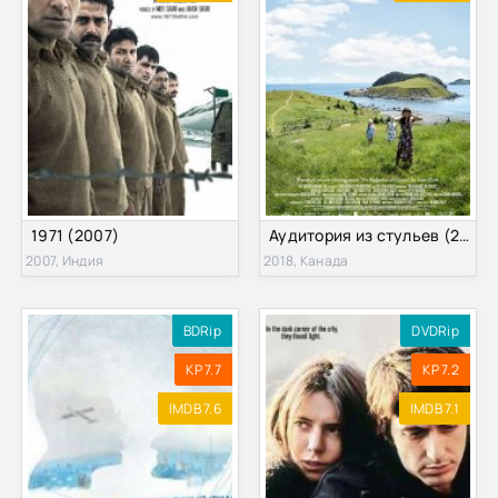
1971 (2007)
Аудитория из стульев (2018)
2007, Индия
2018, Канада
BDRip
DVDRip
KP 7.7
KP 7.2
IMDB 7.6
IMDB 7.1