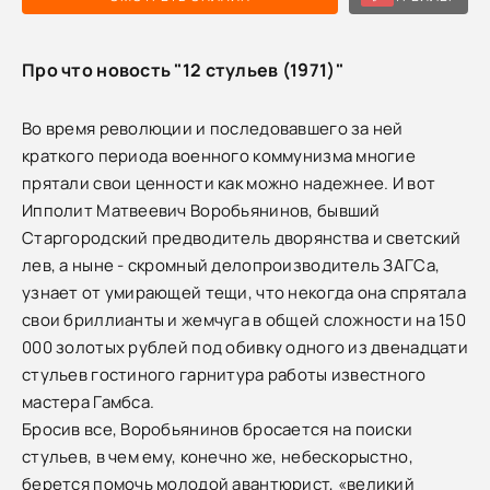
Про что новость "12 стульев (1971)"
Во время революции и последовавшего за ней
краткого периода военного коммунизма многие
прятали свои ценности как можно надежнее. И вот
Ипполит Матвеевич Воробьянинов, бывший
Старгородский предводитель дворянства и светский
лев, а ныне - скромный делопроизводитель ЗАГСа,
узнает от умирающей тещи, что некогда она спрятала
свои бриллианты и жемчуга в общей сложности на 150
000 золотых рублей под обивку одного из двенадцати
стульев гостиного гарнитура работы известного
мастера Гамбса.
Бросив все, Воробьянинов бросается на поиски
стульев, в чем ему, конечно же, небескорыстно,
берется помочь молодой авантюрист, «великий