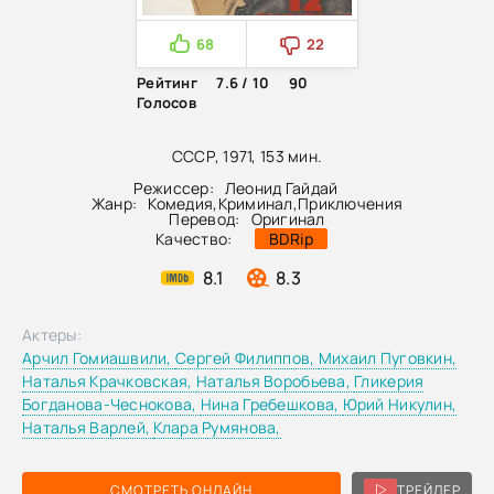
68
22
Рейтинг
7.6 / 10
90
Голосов
СССР, 1971, 153 мин.
Режиссер:
Леонид Гайдай
Жанр:
Комедия
,
Криминал
,
Приключения
Перевод:
Оригинал
Качество:
BDRip
8.1
8.3
Актеры:
Арчил Гомиашвили,
Сергей Филиппов,
Михаил Пуговкин,
Наталья Крачковская,
Наталья Воробьева,
Гликерия
Богданова-Чеснокова,
Нина Гребешкова,
Юрий Никулин,
Наталья Варлей,
Клара Румянова,
СМОТРЕТЬ ОНЛАЙН
ТРЕЙЛЕР