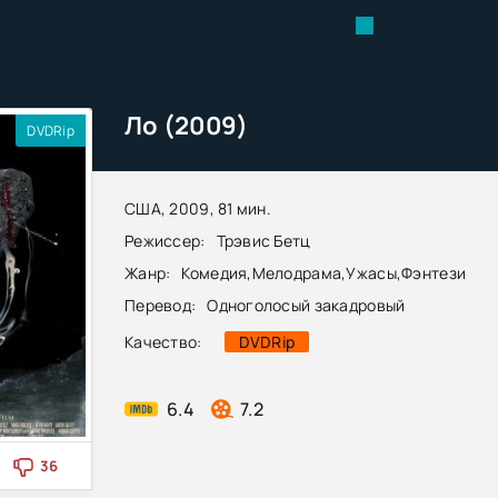
Ло (2009)
DVDRip
США, 2009, 81 мин.
Режиссер:
Трэвис Бетц
Жанр:
Комедия
,
Мелодрама
,
Ужасы
,
Фэнтези
Перевод:
Одноголосый закадровый
Качество:
DVDRip
6.4
7.2
36