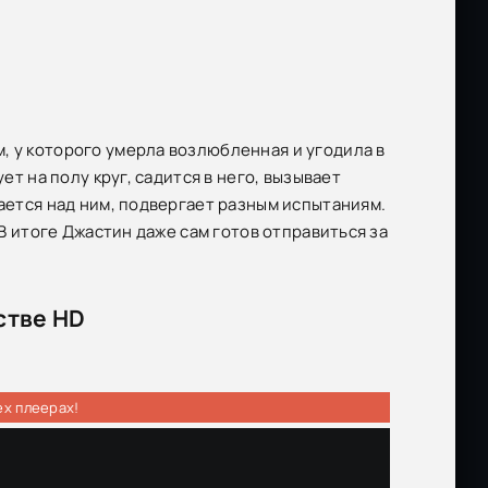
, у которого умерла возлюбленная и угодила в
ет на полу круг, садится в него, вызывает
хается над ним, подвергает разным испытаниям.
 В итоге Джастин даже сам готов отправиться за
стве HD
ех плеерах!