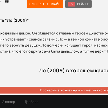
0
55
СМОТРЕТЬ ОНЛАЙН
ТРЕЙЛЕР
ть "Ло (2009)"
аходчивый демон. Он общается с главным героем Джастином
ски устраивает «сеансы связи» с Ло — в темной комнате рису
т его вернуть девушку. Ло всячески искушает героя, насме
тина, что его подруга сама была дьяволом, а тот не верит.
Ло (2009) в хорошем каче
Проверяйте новые серии и качество во вс
2 плеер
Трейлер