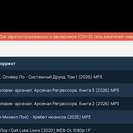
Для зарегистрированных и закладчиков (Ctrl+D) пользователей нов
торрент
, Оливер Ло - Системный Друид. Том 1 (2026) MP3
еловек-арсенал. Арсенал Регрессора. Книга 3 (2026) МР3
еловек-арсенал. Арсенал Регрессора. Книга 2 (2026) МР3
и Михаил Лой) - Хребет нюансов (2025) MP3
Лоу / Get Luke Lowe (2020) WEB-DL 1080p | P