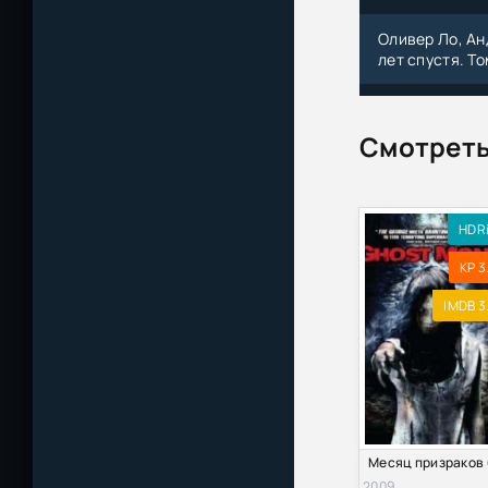
Оливер Ло, Ан
лет спустя. То
Оливер Ло - Ч
Смотреть
Дуг Лоу - Эле
Оливер Ло, Ан
лет спустя. Т
HDR
KP 3
Оливер Ло, Ан
лет спустя. Т
IMDB 3
Оливер Ло, Ан
(2025) МР3
Оливер Ло, Ан
лет спустя. То
ИИ Suno (cтих
2009