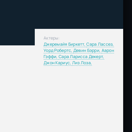
Актеры:
Джеремайя Биркетт,
Сара Лассез,
Уорд Робертс,
Девин Бэрри,
Аарон
Гэффи,
Сара Ларисса Декерт,
Джон Кариус,
Лиз Лоза,