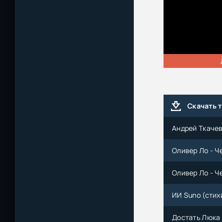
Скачать 
Андрей Ткачев
Оливер Ло - Ч
Оливер Ло - Ч
ИИ Suno (cтих
Достать Люка 