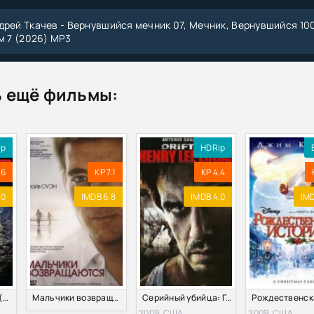
дрей Ткачев - Вернувшийся мечник 07, Мечник, Вернувшийся 10
м 7 (2026) МР3
еловек-арсенал. Арсенал Регрессора. Книга 1 (2026) МР3
 ещё фильмы:
ктроника все в одном для чайников. 3-е издание (2026) PDF
дрей Ткачев - Вернувшийся мечник 06, Мечник, Вернувшийся 1
ом 6 (2026) МР3
ip
HDRip
.6
KP 7.1
KP 4.4
дрей Ткачев - Вернувшийся мечник 05, Мечник, Вернувшийся 10
ом 5 (2026) МР3
.0
IMDB 6.8
IMDB 4.0
IMD
дрей Ткачев - Мечник, Вернувшийся 1000 лет спустя [4 книги]
дрей Ткачев - Вернувшийся мечник 02, Мечник, Вернувшийся 10
м 2 (2025) МР3
Месяц призраков (2009)
Мальчики возвращаются (2009) Смотреть Онлайн
Серийный убийца: Генри Ли Лукас / Бродяга Генри Ли Лукас (2009)
и Михаил Лой) - Вето на выдохе (2025) MP3
2009, США
2009, США