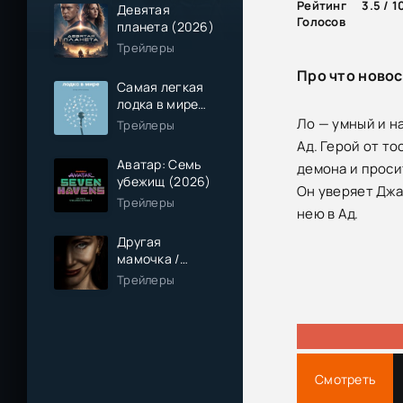
Рейтинг
3.5 / 1
Девятая
Голосов
планета (2026)
Трейлеры
Про что новос
Самая легкая
лодка в мире
(2026)
Ло — умный и н
Трейлеры
Ад. Герой от то
Аватар: Семь
демона и проси
убежищ (2026)
Он уверяет Джас
Трейлеры
нею в Ад.
Другая
мамочка /
Чужая мама
Трейлеры
(2026)
Смотреть