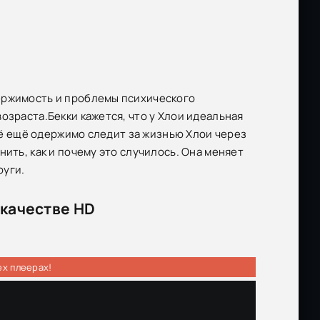
ержимость и проблемы психического
озраста.Бекки кажется, что у Хлои идеальная
всё ещё одержимо следит за жизнью Хлои через
ить, как и почему это случилось. Она меняет
руги.
 качестве HD
ех плеерах!