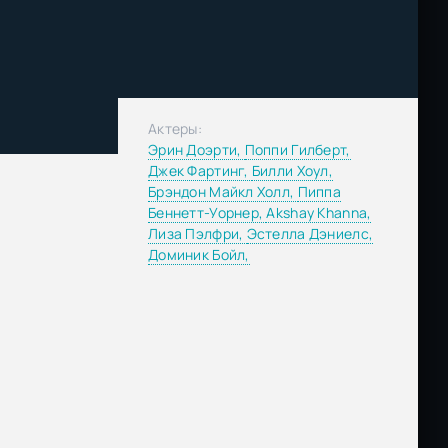
Актеры:
Эрин Доэрти,
Поппи Гилберт,
Джек Фартинг,
Билли Хоул,
Брэндон Майкл Холл,
Пиппа
Беннетт-Уорнер,
Akshay Khanna,
Лиза Пэлфри,
Эстелла Дэниелс,
Доминик Бойл,