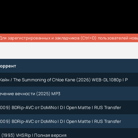
Для зарегистрированных и закладчиков (Ctrl+D) пользователей нов
торрент
Кейн / The Summoning of Chloe Kane (2026) WEB-DL 1080p | P
лечение вечности (2025) МР3
2009) BDRip-AVC от DoMiNo | D | Open Matte | RUS Transfer
2009) BDRip-AVC от DoMiNo | D | Open Matte | RUS Transfer
 (1993) VHSRip | Полная версия