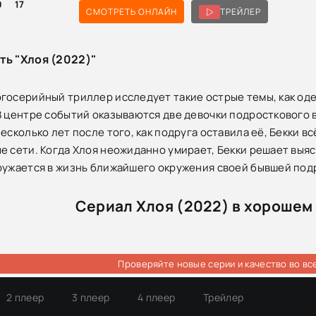
0
17
СМОТРЕТЬ ОНЛАЙН
ТРЕЙЛЕР
ть "Хлоя (2022)"
госерийный триллер исследует такие острые темы, как од
В центре событий оказываются две девочки подросткового в
несколько лет после того, как подруга оставила её, Бекки 
е сети. Когда Хлоя неожиданно умирает, Бекки решает выясн
ружается в жизнь ближайшего окружения своей бывшей под
Сериал Хлоя (2022) в хорошем
Проверяйте новые серии и качество во вс
2 плеер
3 плеер
4 плеер
Трейлер