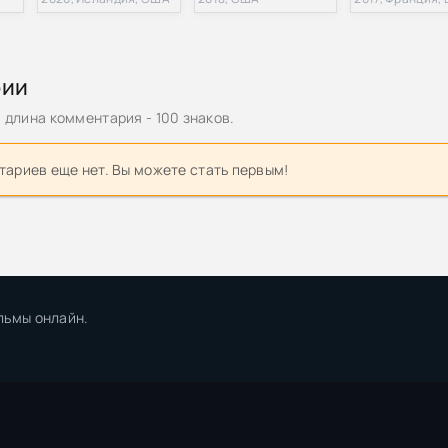
и / Chloe's Closet [01-103 + Bonus] (2009) WEBRip | D
рии
олудня / Хлоя после полудня / L'amour l'apres-midi (1972) DVDRip
длина комментария - 100 знаков.
2009) HDRip
ариев еще нет. Вы можете стать первым!
Хлои Кинг / The Nine Lives of Chloe King [S01] (2011) WEB-DLRip 7
сия
Хлои Кинг / The Nine Lives of Chloe King [S01] (2011) WEB-DLRip |
2009) BDRip [H.264/1080p]
льмы онлайн.
2009) BDRip [H.264/720p]
2009) [720p] BDRip
2009) [1080p] BDRip