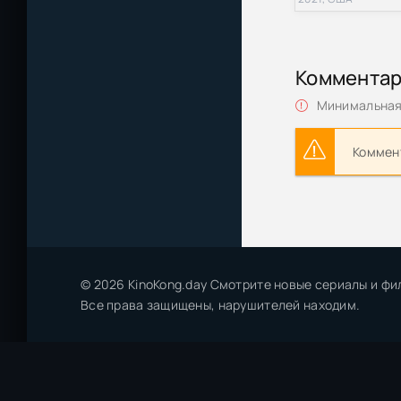
Волшебство Хло
Коммента
Любовь после п
Минимальная 
Хлоя / Chloe (
Коммент
Девять жизней 
AXN Sci-Fi Рос
Девять жизней 
Sci-Fi Россия
Хлоя / Chloe (
© 2026 KinoKong.day Смотрите новые сериалы и фи
Все права защищены, нарушителей находим.
Хлоя / Chloe (
Хлоя / Chloe (
Хлоя / Chloe (