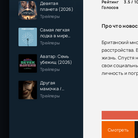
Рейтинг
3.5 / 1
Девятая
Голосов
планета (2026)
Трейлеры
Про что новос
Самая легкая
лодка в мире
(2026)
Британский мно
Трейлеры
расстройства. 
Аватар: Семь
жизнь. Спустя 
убежищ (2026)
свои социальны
Трейлеры
личность и пог
Другая
мамочка /
Чужая мама
Трейлеры
(2026)
Смотреть