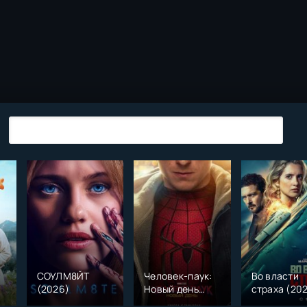
СОУЛМ8ЙТ
Человек-паук:
Во власти
(2026)
Новый день
страха (20
)
(2026)