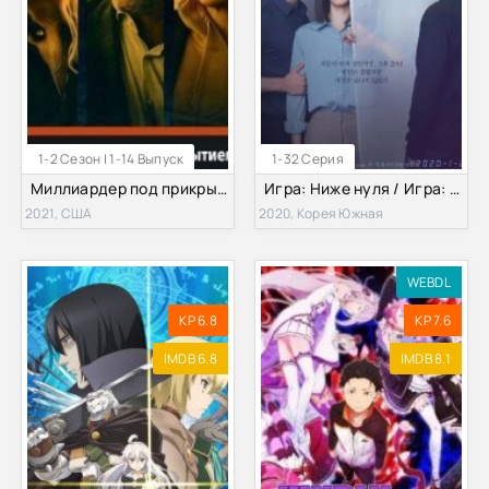
1-2 Сезон | 1-14 Выпуск
1-32 Серия
Миллиардер под прикрытием (1-2 Сезон)
Игра: Ниже нуля / Игра: Стремление к нулю (2020)
2021, США
2020, Корея Южная
WEBDL
KP 6.8
KP 7.6
IMDB 6.8
IMDB 8.1