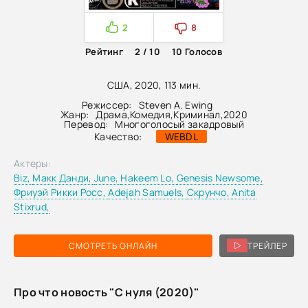
2
8
Рейтинг
2 / 10
10
Голосов
США, 2020, 113 мин.
Режиссер:
Steven A. Ewing
Жанр:
Драма
,
Комедия
,
Криминал
,
2020
Перевод:
Многоголосый закадровый
Качество:
WEBDL
Актеры:
Biz,
Макк Данди,
June,
Hakeem Lo,
Genesis Newsome,
Фриуэй Рикки Росс,
Adejah Samuels,
Скрунчо,
Anita
Stixrud,
СМОТРЕТЬ ОНЛАЙН
ТРЕЙЛЕР
Про что новость "С нуля (2020)"