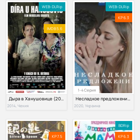
WEB-DLRip
WEB-DLRip
KP 6.3
IMDB 5.6
1-4 Серия
Дыра в Ханушовице (2014)
Несладкое предложение (2020)
2014, Чехия
2020, Украина
BDRip
KP 7.5
KP 6.3