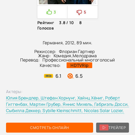
3
5
Рейтинг
3.8 / 10
8
Голосов
Германия, 2012, 89 мин.
Режиссер:
Флориан Гартнер
Жанр:
Комедия
,
Мелодрама
Перевод:
Профессиональный многоголосый
Качество:
HDTVRip
6.1
6.5
Актеры:
Юлия Брендлер,
Штефан Хорнунг,
Хайнц Хёниг,
Роберт
Гиггенбах,
Мартин Грубер,
Яннис Михель,
Габриэль Досси,
Сыбилла Деккер,
Sybille Kleinschmitt,
Nicolas Solar Lozier,
СМОТРЕТЬ ОНЛАЙН
ТРЕЙЛЕР