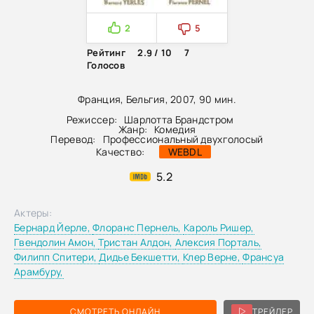
2
5
Рейтинг
2.9 / 10
7
Голосов
Франция, Бельгия, 2007, 90 мин.
Режиссер:
Шарлотта Брандстром
Жанр:
Комедия
Перевод:
Профессиональный двухголосый
Качество:
WEBDL
5.2
Актеры:
Бернард Йерле,
Флоранс Пернель,
Кароль Ришер,
Гвендолин Амон,
Тристан Алдон,
Алексия Порталь,
Филипп Спитери,
Дидье Бекшетти,
Клер Верне,
Франсуа
Арамбуру,
СМОТРЕТЬ ОНЛАЙН
ТРЕЙЛЕР