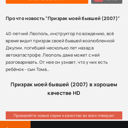
Про что новость "Призрак моей бывшей (2007)"
40-летний Леополь, инструктор по вождению, всё
время видит призрак своей бывшей возлюбленной
Джулии, погибшей несколько лет назад в
автокатастрофе. Леополь даже может с ней
разговаривать. От нее он узнает, что у них есть
ребёнок - сын Тома…
Призрак моей бывшей (2007) в хорошем
качестве HD
Проверяйте новые серии и качество во всех плеерах!