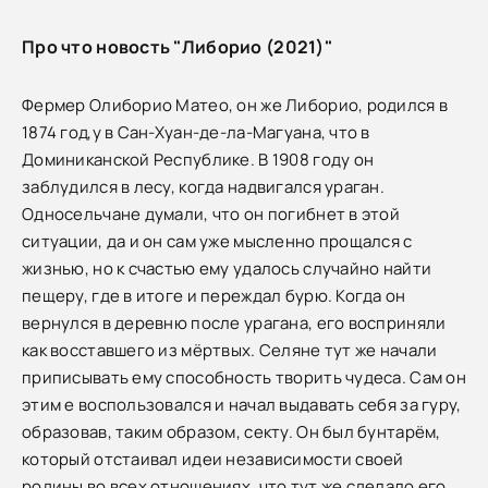
Про что новость "Либорио (2021)"
Фермер Олиборио Матео, он же Либорио, родился в
1874 год,у в Сан-Хуан-де-ла-Магуана, что в
Доминиканской Республике. В 1908 году он
заблудился в лесу, когда надвигался ураган.
Односельчане думали, что он погибнет в этой
ситуации, да и он сам уже мысленно прощался с
жизнью, но к счастью ему удалось случайно найти
пещеру, где в итоге и переждал бурю. Когда он
вернулся в деревню после урагана, его восприняли
как восставшего из мёртвых. Селяне тут же начали
приписывать ему способность творить чудеса. Сам он
этим е воспользовался и начал выдавать себя за гуру,
образовав, таким образом, секту. Он был бунтарём,
который отстаивал идеи независимости своей
родины во всех отношениях, что тут же сделало его