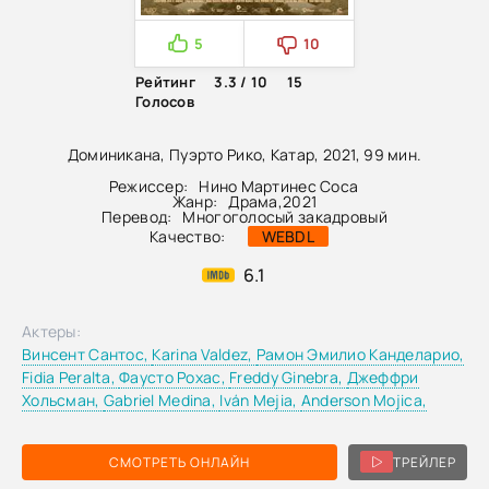
5
10
Рейтинг
3.3 / 10
15
Голосов
Доминикана, Пуэрто Рико, Катар, 2021, 99 мин.
Режиссер:
Нино Мартинес Соса
Жанр:
Драма
,
2021
Перевод:
Многоголосый закадровый
Качество:
WEBDL
6.1
Актеры:
Винсент Сантос,
Karina Valdez,
Рамон Эмилио Канделарио,
Fidia Peralta,
Фаусто Рохас,
Freddy Ginebra,
Джеффри
Хольсман,
Gabriel Medina,
Iván Mejia,
Anderson Mojica,
СМОТРЕТЬ ОНЛАЙН
ТРЕЙЛЕР