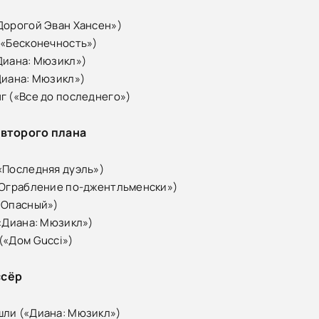
Дорогой Эван Хансен»)
(«Бесконечность»)
Диана: Мюзикл»)
Диана: Мюзикл»)
г («Все до последнего»)
 второго плана
«Последняя дуэль»)
«Ограбление по-джентльменски»)
«Опасный»)
(«Диана: Мюзикл»)
(«Дом Gucci»)
ссёр
шли («Диана: Мюзикл»)