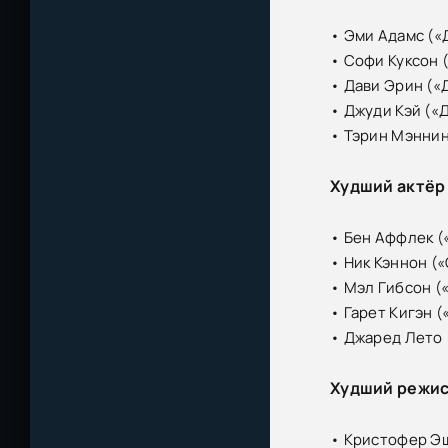
• Эми Адамс («
• Софи Куксон 
• Дави Эрин («
• Джуди Кэй («
• Тэрин Мэннин
Худший актёр
• Бен Аффлек (
• Ник Кэннон (
• Мэл Гибсон (
• Гарет Кигэн 
• Джаред Лето 
Худший режи
• Кристофер Э