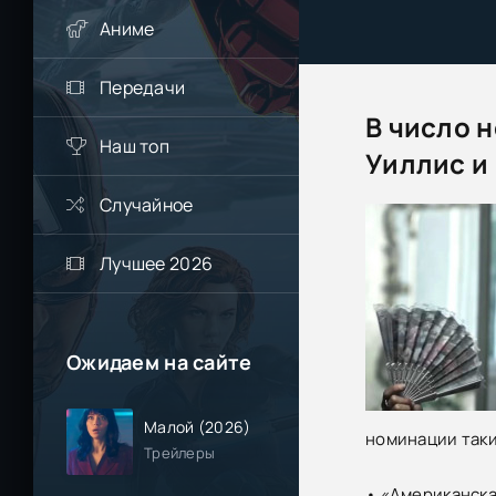
Аниме
Передачи
В число 
Наш топ
Уиллис и
Случайное
Лучшее 2026
Ожидаем на сайте
Малой (2026)
номинации так
Трейлеры
• «Американска