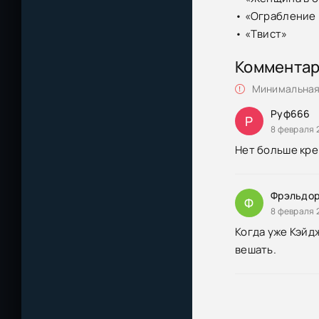
• «Ограбление
• «Твист»
Коммента
Минимальная 
Руф666
Р
8 февраля 
Нет больше кре
Фрэльдо
Ф
8 февраля 
Когда уже Кэйд
вешать.