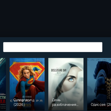
Супергерл
День
(2026)
разоблачения
Одиссея (2
(2026)