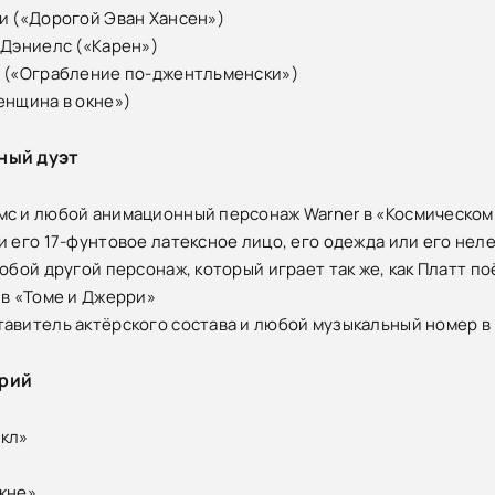
и («Дорогой Эван Хансен»)
 Дэниелс («Карен»)
н («Ограбление по-джентльменски»)
енщина в окне»)
ный дуэт
с и любой анимационный персонаж Warner в «Космическом
и его 17-фунтовое латексное лицо, его одежда или его нел
любой другой персонаж, который играет так же, как Платт п
 в «Томе и Джерри»
авитель актёрского состава и любой музыкальный номер в
рий
икл»
кне»