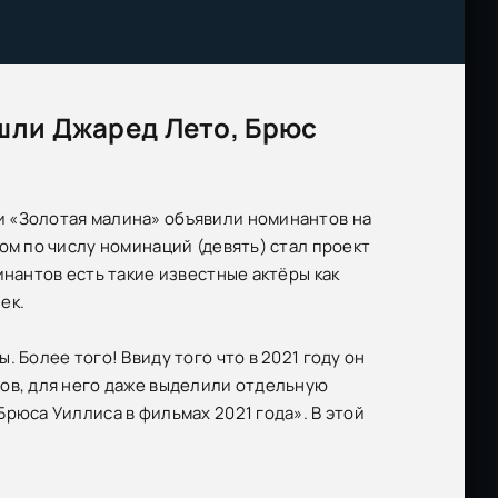
шли Джаред Лето, Брюс
 «Золотая малина» объявили номинантов на
ом по числу номинаций (девять) стал проект
инантов есть такие известные актёры как
ек.
 Более того! Ввиду того что в 2021 году он
ов, для него даже выделили отдельную
рюса Уиллиса в фильмах 2021 года». В этой