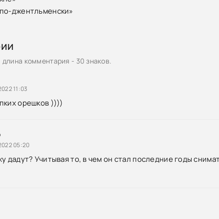
 по-джентльменски»
рии
длина комментария - 30 знаков.
2022 11:03
пких орешков ))))
р
2022 05:20
жу дадут? Учитывая то, в чем он стал последние годы снима