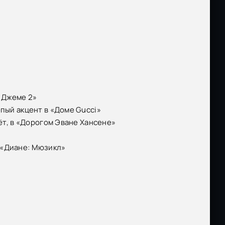
 Джеме 2»
епый акцент в «Доме Gucci»
оёт, в «Дорогом Эване Хансене»
 «Диане: Мюзикл»