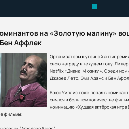
номинантов на «Золотую малину» во
 Бен Аффлек
Организаторы шуточной антипремии
свою награду в текущем году. Лидер
Netflix «Диана: Мюзикл». Среди ном
Джаред Лето, Эми Адамс и Бен Аффл
Брюс Уиллис тоже попал в номинанты.
снялся в большом количестве фильм
номинацию «Худшая актёрская игра Б
ие фильмы:
я осада» (American Siege)