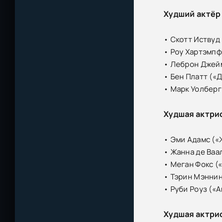
Худший актёр
• Скотт Иствуд
• Роу Хартэмпф
• Леброн Джейм
• Бен Платт («
• Марк Уолберг
Худшая актри
• Эми Адамс («
• Жанна де Ваа
• Меган Фокс (
• Тэрин Мэннин
• Руби Роуз («
Худшая актри