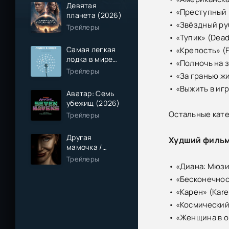
Девятая
• «Преступный 
планета (2026)
• «Звёздный ру
Трейлеры
• «Тупик» (Dead
Самая легкая
• «Крепость» (F
лодка в мире
• «Полночь на з
(2026)
Трейлеры
• «За гранью жи
• «Выжить в игр
Аватар: Семь
убежищ (2026)
Остальные кате
Трейлеры
Другая
Худший филь
мамочка /
Чужая мама
Трейлеры
• «Диана: Мюзик
(2026)
• «Бесконечност
• «Карен» (Kare
• «Космический
• «Женщина в о