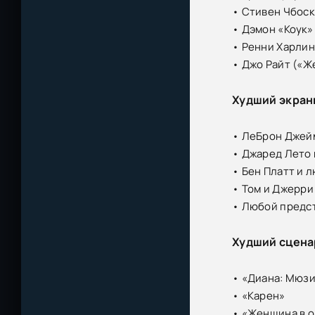
• Стивен Чбоск
• Дэмон «Коук»
• Ренни Харли
• Джо Райт («Ж
Худший экран
• ЛеБрон Джейм
• Джаред Лето 
• Бен Платт и 
• Том и Джерри
• Любой предст
Худший сцена
• «Диана: Мюз
• «Карен»
• «Женщина в о