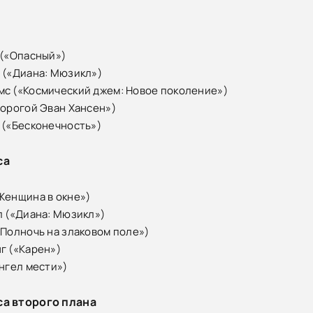
 («Опасный»)
 («Диана: Мюзикл»)
с («Космический джем: Новое поколение»)
Дорогой Эван Хансен»)
 («Бесконечность»)
са
Женщина в окне»)
л («Диана: Мюзикл»)
«Полночь на злаковом поле»)
г («Карен»)
Ангел мести»)
са второго плана