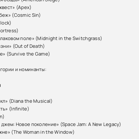
квест» (Apex)
беж» (Cosmic Sin)
lock)
ortress)
лаковом поле» (Midnight in the Switchgrass)
зни» (Out of Death)
е» (Survive the Game)
гории и номинанты:
м
л» (Diana the Musical)
ь» (Infinite)
n)
 джем: Новое поколение» (Space Jam: A New Legacy)
кне» (The Woman in the Window)