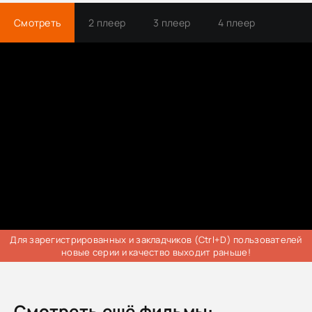
Смотреть
2 плеер
3 плеер
4 плеер
Трейлер
Для зарегистрированных и закладчиков (Ctrl+D) пользователей
новые серии и качество выходит раньше!
Смотреть ещё фильмы: