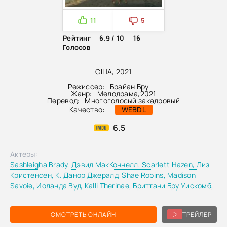
11
5
Рейтинг
6.9 / 10
16
Голосов
США, 2021
Режиссер:
Брайан Бру
Жанр:
Мелодрама
,
2021
Перевод:
Многоголосый закадровый
Качество:
WEBDL
6.5
Актеры:
Sashleigha Brady,
Дэвид МакКоннелл,
Scarlett Hazen,
Лиз
Кристенсен,
К. Данор Джералд,
Shae Robins,
Madison
Savoie,
Иоланда Вуд,
Kalli Therinae,
Бриттани Бру Уискомб,
СМОТРЕТЬ ОНЛАЙН
ТРЕЙЛЕР