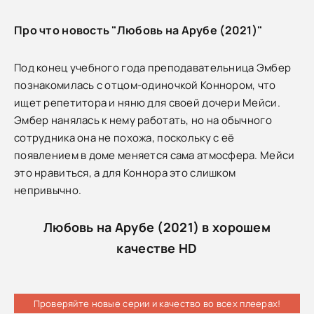
Про что новость "Любовь на Арубе (2021)"
Под конец учебного года преподавательница Эмбер
познакомилась с отцом-одиночкой Коннором, что
ищет репетитора и няню для своей дочери Мейси.
Эмбер нанялась к нему работать, но на обычного
сотрудника она не похожа, поскольку с её
появлением в доме меняется сама атмосфера. Мейси
это нравиться, а для Коннора это слишком
непривычно.
Любовь на Арубе (2021) в хорошем
качестве HD
Проверяйте новые серии и качество во всех плеерах!