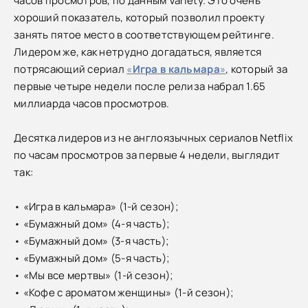
часов просмотров, по данным Variety. Это очень
хороший показатель, который позволил проекту
занять пятое место в соответствующем рейтинге.
Лидером же, как нетрудно догадаться, является
потрясающий сериал
«
Игра в кальмара
»
, который за
первые четыре недели после релиза набрал 1.65
миллиарда часов просмотров.
Десятка лидеров из не англоязычных сериалов Netflix
по часам просмотров за первые 4 недели, выглядит
так:
• «Игра в кальмара» (1-й сезон);
• «Бумажный дом» (4-я часть);
• «Бумажный дом» (3-я часть);
• «Бумажный дом» (5-я часть);
• «Мы все мертвы» (1-й сезон);
• «Кофе с ароматом женщины» (1-й сезон);