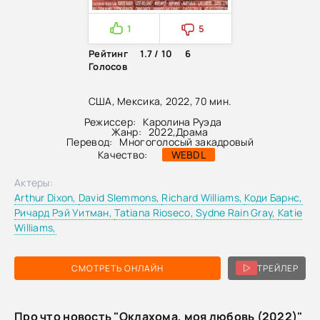
1
5
Рейтинг
1.7 / 10
6
Голосов
США, Мексика, 2022, 70 мин.
Режиссер:
Каролина Руэда
Жанр:
2022
,
Драма
Перевод:
Многоголосый закадровый
Качество:
WEBDL
Актеры:
Arthur Dixon,
David Slemmons,
Richard Williams,
Коди Барнс,
Ричард Рэй Уитман,
Tatiana Rioseco,
Sydne Rain Gray,
Katie
Williams,
СМОТРЕТЬ ОНЛАЙН
ТРЕЙЛЕР
Про что новость "Оклахома, моя любовь (2022)"