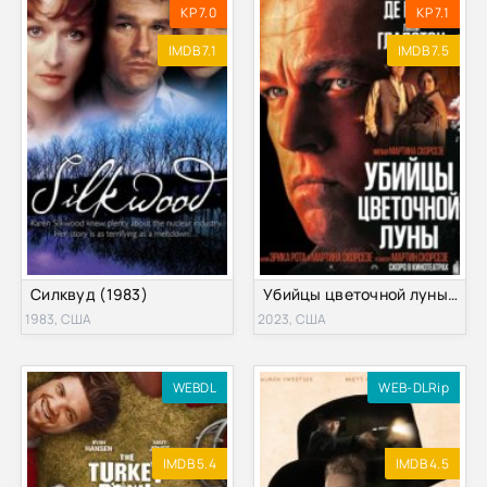
KP 7.0
KP 7.1
IMDB 7.1
IMDB 7.5
Силквуд (1983)
Убийцы цветочной луны (2023)
1983, США
2023, США
WEBDL
WEB-DLRip
IMDB 5.4
IMDB 4.5