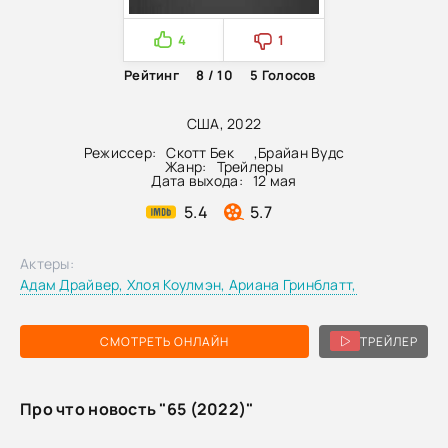
4
1
Рейтинг
8 / 10
5
Голосов
США, 2022
Режиссер:
Скотт Бек
,
Брайан Вудс
Жанр:
Трейлеры
Дата выхода:
12 мая
5.4
5.7
Актеры:
Адам Драйвер,
Хлоя Коулмэн,
Ариана Гринблатт,
СМОТРЕТЬ ОНЛАЙН
ТРЕЙЛЕР
Про что новость "65 (2022)"