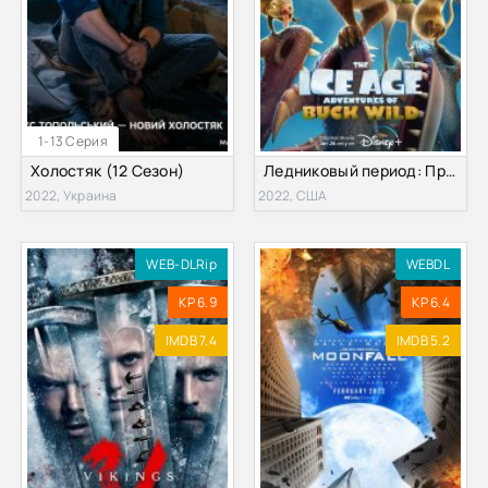
1-13 Серия
Холостяк (12 Сезон)
Ледниковый период: Приключения Бака (2022)
2022, Украина
2022, США
WEB-DLRip
WEBDL
KP 6.9
KP 6.4
IMDB 7.4
IMDB 5.2