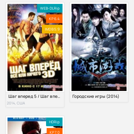
WEB-DLRip
KP 6.4
IMDB 5.9
Шаг вперед 5 / Шаг вперёд: Всё или ничего (2014)
Городские игры (2014)
2014, США
HDRip
KP 7.0