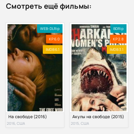
Смотреть ещё фильмы:
WEB-DLRip
BDRip
KP 6.0
KP 2.8
IMDB 6.1
IMDB 3.1
На свободе (2016)
Акулы на свободе (2015)
2016, США
2015, США