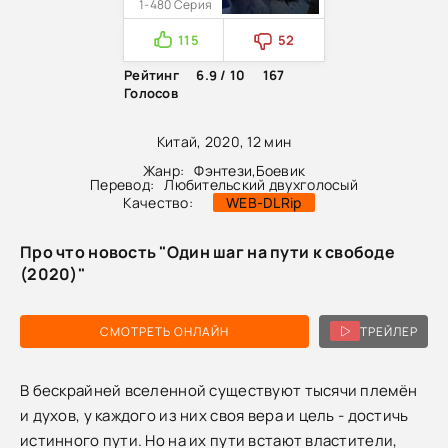
1-480 Серия
115
52
Рейтинг
6.9 / 10
167
Голосов
Китай, 2020, 12 мин
Жанр:
Фэнтези
,
Боевик
Перевод:
Любительский двухголосый
Качество:
WEB-DLRip
Про что новость "Один шаг на пути к свободе
(2020)"
СМОТРЕТЬ ОНЛАЙН
ТРЕЙЛЕР
В бескрайней вселенной существуют тысячи племён
и духов, у каждого из них своя вера и цель - достичь
истинного пути. Но на их пути встают властители,