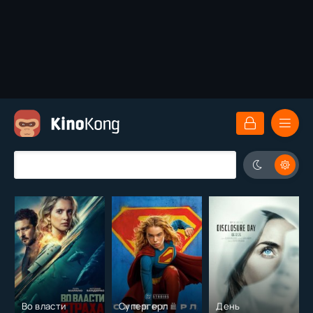
Во власти
Супергерл
День