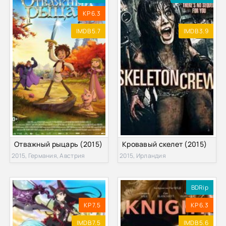
KP 6.3
IMDB 5.7
IMDB 3.9
Отважный рыцарь (2015)
Кровавый скелет (2015)
2015, Германия, Австрия
2015, Ирландия
BDRip
KP 7.5
KP 6.3
IMDB 7.5
IMDB 5.6