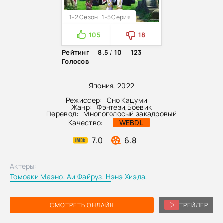
1-2 Сезон | 1-5 Серия
105
18
Рейтинг
8.5 / 10
123
Голосов
Япония, 2022
Режиссер:
Оно Кацуми
Жанр:
Фэнтези
,
Боевик
Перевод:
Многоголосый закадровый
Качество:
WEBDL
7.0
6.8
Актеры:
Томоаки Маэно,
Аи Файруз,
Нэнэ Хиэда,
СМОТРЕТЬ ОНЛАЙН
ТРЕЙЛЕР