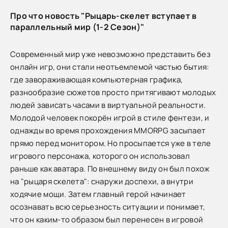
Про что новость "Рыцарь-скелет вступает в
параллельный мир (1-2 Сезон)"
Современный мир уже невозможно представить без
онлайн игр, они стали неотъемлемой частью бытия:
где завораживающая компьютерная графика,
разнообразие сюжетов просто притягивают молодых
людей зависать часами в виртуальной реальности.
Молодой человек покорён игрой в стиле фентези, и
однажды во время прохождения MMORPG засыпает
прямо перед монитором. Но просыпается уже в теле
игрового персонажа, которого он использовал
раньше как аватара. По внешнему виду он был похож
на "рыцаря скелета": снаружи доспехи, а внутри
ходячие мощи. Затем главный герой начинает
осознавать всю серьезность ситуации и понимает,
что он каким-то образом был перенесен в игровой