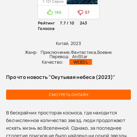
1-121 Серия
186
57
Рейтинг
7.7 / 10
243
Голосов
Китай, 2023
Жанр:
Приключение
,
Фантастика
,
Боевик
Перевод:
AniStar
Качество:
WEBDL
Про что новость "Окутывая небеса (2023)"
СМОТРЕТЬ ОНЛАЙН
В бескрайних просторах космоса, где находится
бесчисленное количество звезд, люди продолжают
искать жизнь во Вселенной. Однако, за последнее
столетие поисков не было найдено ни одной звезды,