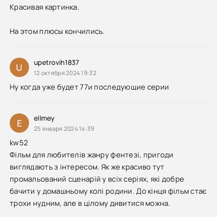
Красивая картинка.
На этом плюсы кончились.
upetrovih1837
U
12 октября 2024 19:32
Ну когда уже будет 77и последующие серии
ellmey
E
25 января 2024 14:39
kw52
Фільм для любителів жанру фентезі, пригоди
виглядають з інтересом. Як же красиво тут
промальований сценарій у всіх серіях, які добре
бачити у домашньому колі родини. До кінця фільм стає
трохи нудним, але в цілому дивитися можна.