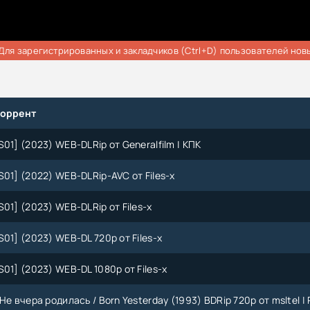
Для зарегистрированных и закладчиков (Ctrl+D) пользователей нов
торрент
01] (2023) WEB-DLRip от Generalfilm | КПК
S01] (2022) WEB-DLRip-AVC от Files-х
01] (2023) WEB-DLRip от Files-x
01] (2023) WEB-DL 720p от Files-x
01] (2023) WEB-DL 1080p от Files-x
Не вчера родилась / Born Yesterday (1993) BDRip 720p от msltel | P