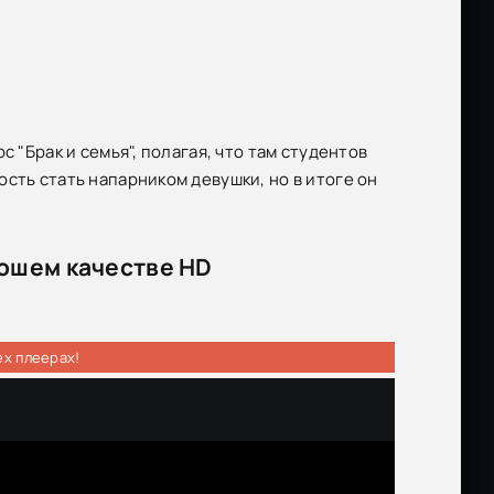
 "Брак и семья", полагая, что там студентов
сть стать напарником девушки, но в итоге он
рошем качестве HD
ех плеерах!