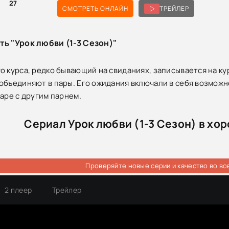
0
27
СМОТРЕТЬ ОНЛАЙН
ТРЕЙЛЕР
ть "Урок любви (1-3 Сезон)"
 курса, редко бывающий на свиданиях, записывается на курс
объединяют в пары. Его ожидания включали в себя возможно
паре с другим парнем.
Сериал Урок любви (1-3 Сезон) в хо
Проверяйте новые серии и качество во вс
2 плеер
Трейлер