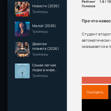
Рейтинг
1.9 / 1
Новости (2026)
Голосов
Трейлеры
Про что новос
Малой (2026)
Трейлеры
Студент второго
автоматически 
Девятая
оказывается в 
планета (2026)
Трейлеры
Самая легкая
лодка в мире
(2026)
Трейлеры
Смотреть