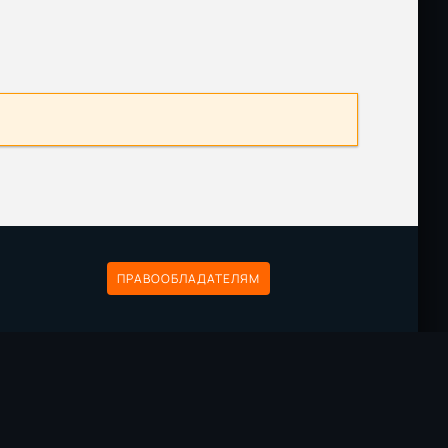
 раз
Размер: 75.4 MB
Скачать
Размер: 9.51 GB
Скачать
Размер: 2.31 MB
Скачать
ПРАВООБЛАДАТЕЛЯМ