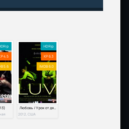
, P2,
Размер: 4.09 GB
Скачать
Размер: 10.02 GB
Скачать
Размер: 8.02 GB
Скачать
HDRip
HDRip
KP 4.5
KP 6.3
Размер: 3.05 GB
Скачать
B 5.6
IMDB 6.0
Размер: 1.45 GB
Скачать
Размер: 11.02 GB
Скачать
Размер: 1.46 GB
Скачать
13)
Любовь / Урок от дяди Винсента (2012)
Размер: 742.26 MB
Скачать
ная
2012, США
Размер: 2.18 GB
Скачать