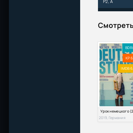
P2, A
Уроки любви / 
A
Смотреть
Уроки любви / 
Урок любви / En
BDR
KP 6
Урок любви / En
IMDB 6
Уроки любви / 
Уроки любви / 
Уроки любви / 
Уроки любви / 
2019, Германия
Уроки любви /