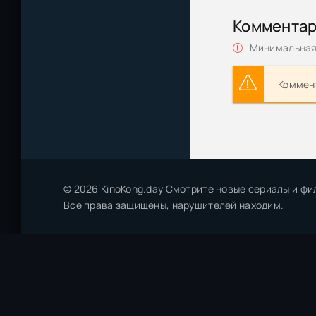
Анастасия Ива
Коммента
начинал (2025)
Минимальная 
Уроки любви / 
Коммент
Еспер Юуль | 
родителей (20
© 2026 KinoKong.day Смотрите новые сериалы и фи
Все права защищены, нарушителей находим.