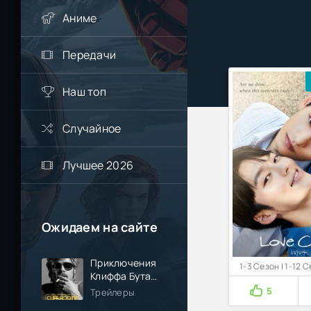
Аниме
Передачи
Наш топ
Случайное
Лучшее 2026
Ожидаем на сайте
Приключения
1-3 Сезон | 1-12 
Клиффа Бута
(2026)
5
Трейлеры