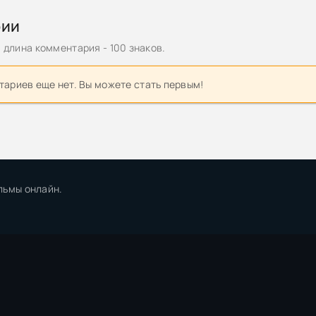
нова | Английский по любви. Бережные уроки для тех, кто много
рии
 [PDF, FB2, EPUB, MOBI, DJVU]
длина комментария - 100 знаков.
Не вчера родилась / Born Yesterday (1993) BDRip [H.264/720p]
ариев еще нет. Вы можете стать первым!
Дети страны хюгге. Уроки счастья и любви от лучших в мире
18) [FB2]
льмы онлайн.