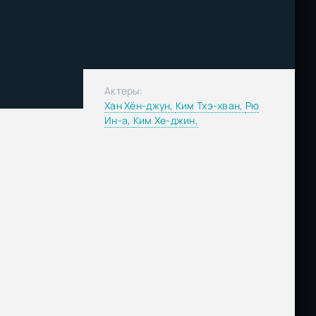
Актеры:
Хан Хён-джун,
Ким Тхэ-хван,
Рю
Ин-а,
Ким Хе-джин,