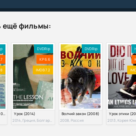
Не вчера родилась / Born Yesterday (1993) BDRip-AVC от msltel | P
 ещё фильмы:
Не вчера родилась / Born Yesterday (1993) BDRip 1080p | P, P2, A
 lektion i krlek (1954) BDRip 720p от msltel | P2, L1
ip
DVDRip
DVDRip
.7
KP 6.6
 lektion i krlek (1954) BDRip-AVC от msltel | P2, L1
.8
IMDB 7.2
IMD
Guinevere (1999) WEB-DLRip от Koenig
Born Yesterday (1993) BDRip 1080p by msltel
Guinevere (1999) DVDRip | P
Урок немецкого (2019)
Урок (2014)
Волчий закон (2008)
Урок этики (20
Born Yesterday (1991) HDRip от Scarabey
2014, Греция, Болгария
2008, Россия
2013, Корея Юж
 Не вчера родилась / Born Yesterday (1993) BDRip от HQCLUB