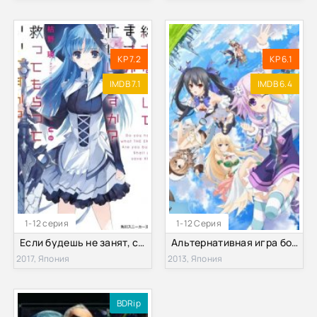
KP 7.2
KP 6.1
IMDB 7.1
IMDB 6.4
1-12 серия
1-12 Серия
Если будешь не занят, спасёшь меня от апокалипсиса? (2017)
Альтернативная игра богов (2013)
2017, Япония
2013, Япония
BDRip