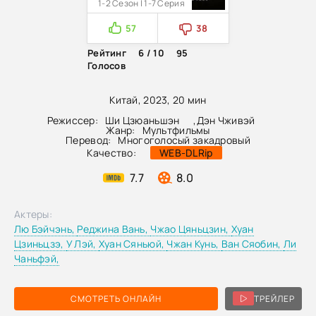
1-2 Сезон | 1-7 Серия
57
38
Рейтинг
6 / 10
95
Голосов
Китай, 2023, 20 мин
Режиссер:
Ши Цзюаньшэн
,
Дэн Чживэй
Жанр:
Мультфильмы
Перевод:
Многоголосый закадровый
Качество:
WEB-DLRip
7.7
8.0
Актеры:
Лю Бэйчэнь,
Реджина Вань,
Чжао Цяньцзин,
Хуан
Цзиньцзэ,
У Лэй,
Хуан Сяньюй,
Чжан Кунь,
Ван Сяобин,
Ли
Чаньфэй,
СМОТРЕТЬ ОНЛАЙН
ТРЕЙЛЕР