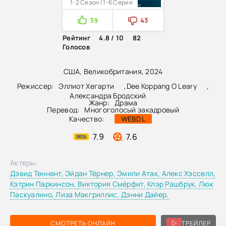
1-2 Сезон | 1-6 Серия
39
43
Рейтинг
4.8 / 10
82
Голосов
США, Великобритания, 2024
Режиссер:
Эллиот Хегарти
,
Dee Koppang O Leary
,
Александра Бродский
Жанр:
Драма
Перевод:
Многоголосый закадровый
Качество:
WEBDL
7.9
7.6
Актеры:
Дэвид Теннант,
Эйдан Тёрнер,
Эмили Атак,
Алекс Хэсселл,
Кэтрин Паркинсон,
Виктория Смёрфит,
Клэр Рашбрук,
Люк
Паскуалино,
Лиза Макгриллис,
Дэнни Дайер,
СМОТРЕТЬ ОНЛАЙН
ТРЕЙЛЕР