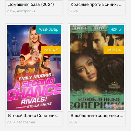
Домашняя база (2024)
Красные против синих: Возрождение (2024)
2024, Австралия
2024
WEB-DLRip
HDRip
IMDB 4.9
IMDB 4.4
Второй Шанс: Соперники (2019)
Влюбленные соперники (2007)
2019, Австралия
2007