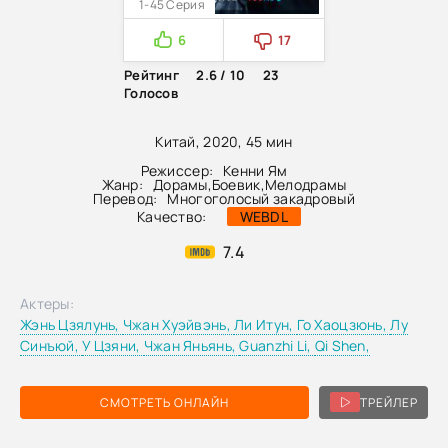
1-45 Серия
6
17
Рейтинг
2.6 / 10
23
Голосов
Китай, 2020, 45 мин
Режиссер:
Кенни Ям
Жанр:
Дорамы
,
Боевик
,
Мелодрамы
Перевод:
Многоголосый закадровый
Качество:
WEBDL
7.4
Актеры:
Жэнь Цзялунь,
Чжан Хуэйвэнь,
Ли Итун,
Го Хаоцзюнь,
Лу
Синъюй,
У Цзяни,
Чжан Яньянь,
Guanzhi Li,
Qi Shen,
СМОТРЕТЬ ОНЛАЙН
ТРЕЙЛЕР