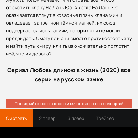
отомстить клану На Лань Юэ. А когда На Лань Юэ
оказывается втянут в коварные планы клана Мин и
овладевает запретной тёмной магией, их союз
подвергается испытаниям, которых они не могли
предвидеть. Смогут ли они вместе противостоять злу
и найти путь к миру, или тьма окончательно поглотит
всё, что им дорого?
Сериал Любовь длиною в жизнь (2020) все
серии на русском языке
Проверяйте новые серии и качество во всех плеерах!
Смотреть
2 плеер
3 плеер
Трейлер