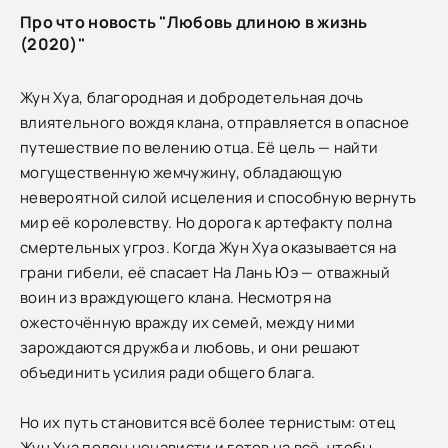
Про что новость "Любовь длиною в жизнь
(2020)"
Жун Хуа, благородная и добродетельная дочь
влиятельного вождя клана, отправляется в опасное
путешествие по велению отца. Её цель — найти
могущественную жемчужину, обладающую
невероятной силой исцеления и способную вернуть
мир её королевству. Но дорога к артефакту полна
смертельных угроз. Когда Жун Хуа оказывается на
грани гибели, её спасает На Лань Юэ — отважный
воин из враждующего клана. Несмотря на
ожесточённую вражду их семей, между ними
зарождаются дружба и любовь, и они решают
объединить усилия ради общего блага.
Но их путь становится всё более тернистым: отец
Жун Хуа полон ненависти и готов на всё, чтобы