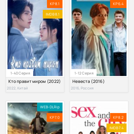
KP 8.1
KP 6.4
IMDB 8.1
1-40 Серия
1-12 Серия
Кто правит миром (2022)
Невеста (2016)
2022, Китай
2016, Россия
WEB-DLRip
KP 7.0
KP 8.2
IMDB 7.4