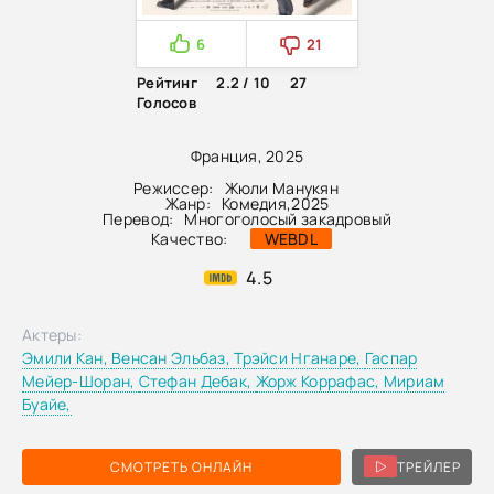
6
21
Рейтинг
2.2 / 10
27
Голосов
Франция, 2025
Режиссер:
Жюли Манукян
Жанр:
Комедия
,
2025
Перевод:
Многоголосый закадровый
Качество:
WEBDL
4.5
Актеры:
Эмили Кан,
Венсан Эльбаз,
Трэйси Нганаре,
Гаспар
Мейер-Шоран,
Стефан Дебак,
Жорж Коррафас,
Мириам
Буайе,
СМОТРЕТЬ ОНЛАЙН
ТРЕЙЛЕР