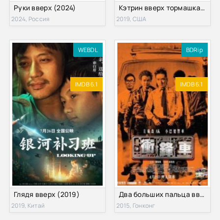
Руки вверх (2024)
Кэтрин вверх тормашками (2019)
2024, Россия
2019, США
WEBDL
BDRip
IMDB 6.1
IMDB 6.1
Глядя вверх (2019)
Два больших пальца вверх (2015)
2019, Китай
2015, Гонконг