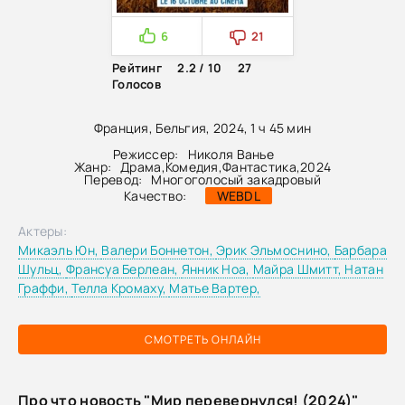
6
21
Рейтинг
2.2 / 10
27
Голосов
Франция, Бельгия, 2024, 1 ч 45 мин
Режиссер:
Николя Ванье
Жанр:
Драма
,
Комедия
,
Фантастика
,
2024
Перевод:
Многоголосый закадровый
Качество:
WEBDL
Актеры:
Микаэль Юн,
Валери Боннетон,
Эрик Эльмоснино,
Барбара
Шульц,
Франсуа Берлеан,
Янник Ноа,
Майра Шмитт,
Натан
Граффи,
Телла Кромаху,
Матье Вартер,
СМОТРЕТЬ ОНЛАЙН
Про что новость "Мир перевернулся! (2024)"