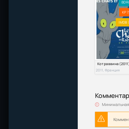
BDR
KP 7
IMDB 7
Кот раввина (2011
2011, Франция
Коммента
Минимальная 
Коммент