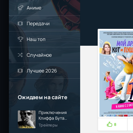
Аниме
Передачи
Наш топ
Случайное
Лучшее 2026
Ожидаем на сайте
Приключения
Клиффа Бута
(2026)
8
Трейлеры