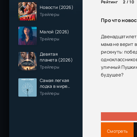
Рейтинг
2 / 10
Новости (2026)
Трейлеры
Про что новос
Малой (2026)
Двенадцатилетн
Трейлеры
мама не верит 
рискнуть: побе
Девятая
одноклассников
планета (2026)
уличный Пушкин
Трейлеры
будущее?
Самая легкая
лодка в мире
(2026)
Трейлеры
Смотреть