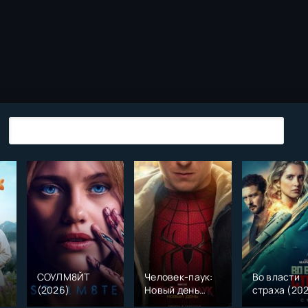
СОУЛМ8ЙТ
Человек-паук:
Во власти
(2026)
Новый день
страха (20
)
(2026)