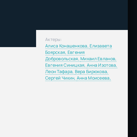
)
Актеры:
Алиса Конашенкова,
Елизавета
Боярская,
Евгения
Добровольская,
Михаил Евланов,
Евгения Синицкая,
Анна Изотова,
Леон Тафара,
Вера Бирюкова,
Сергей Чикин,
Анна Моисеева,