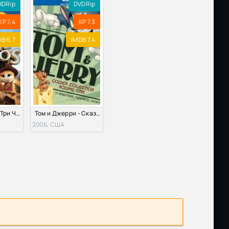
HDRip
DVDRip
KP 7.4
KP 7.3
B 6.7
IMDB 7.4
Кот в сапогах: Три Чертенка (2011)
Том и Джерри - Сказки (2006-2009)
2006, США