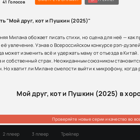
41
Голосов
ть "Мой друг, кот и Пушкин (2025)"
яя Милана обожает писать стихи, но сцена для неё — как пр
в её увлечение. Узнав о Всероссийском конкурсе рэп-дуэле
да может изменить всё и удержать маму от отъезда в Китай
 и собственный страх. Неожиданным союзником становится
. Но хватит ли Милане смелости выйти к микрофону, когда р
Мой друг, кот и Пушкин (2025) в хо
Проверяйте новые серии и качество во вс
2 плеер
3 плеер
Трейлер