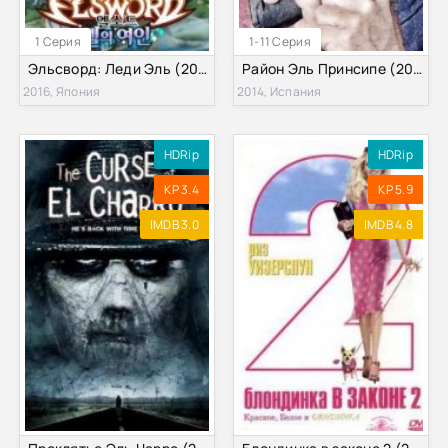
1 Серия
1-11 Серия
Эльсворд: Леди Эль (2016)
Район Эль Принсипе (2015) 1 сезон
2016, Япония
2014, Испания
HDRip
HDRip
KP 3.4
KP 5.9
IMDB 3.0
IMDB 4.8