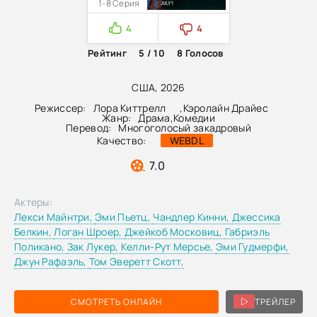
1-8 Серия
4
4
Рейтинг
5 / 10
8
Голосов
США, 2026
Режиссер:
Лора Киттрелл
,
Кэролайн Драйес
Жанр:
Драма
,
Комедии
Перевод:
Многоголосый закадровый
Качество:
WEBDL
7.0
Актеры:
Лекси Майнтри,
Эми Пьетц,
Чандлер Кинни,
Джессика
Белкин,
Логан Шроер,
Джейкоб Московиц,
Габриэль
Поликано,
Зак Лукер,
Келли-Рут Мерсье,
Эми Гудмерфи,
Джун Рафаэль,
Том Эверетт Скотт,
СМОТРЕТЬ ОНЛАЙН
ТРЕЙЛЕР